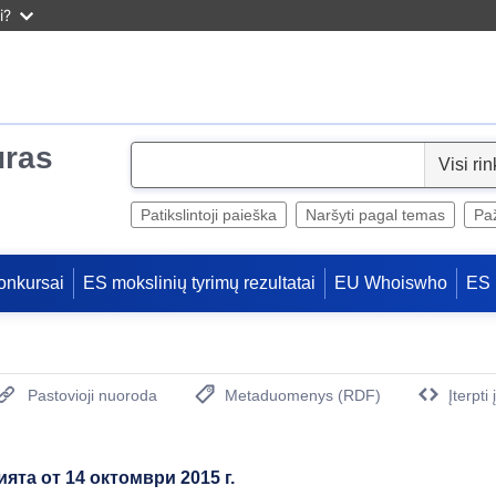
i?
uras
S
e
l
Patikslintoji paieška
Naršyti pagal temas
Paž
e
c
onkursai
ES mokslinių tyrimų rezultatai
EU Whoiswho
ES 
t
Pastovioji nuoroda
Metaduomenys (RDF)
Įterpti
(Atidaro naują langą)
ята от 14 октомври 2015 г.