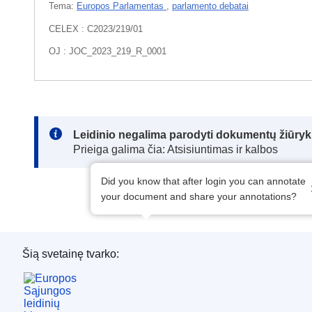
Tema:
Europos Parlamentas
,
parlamento debatai
CELEX : C2023/219/01
OJ : JOC_2023_219_R_0001
Note:
Leidinio negalima parodyti dokumentų žiūrykl
Prieiga galima čia: Atsisiuntimas ir kalbos
Did you know that after login you can annotate
your document and share your annotations?
Šią svetainę tvarko:
Europos Sąjungos leidinių biuras