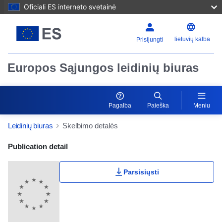
Oficiali ES interneto svetainė
lietuvių kalba
Prisijungti
Europos Sąjungos leidinių biuras
Pagalba
Paieška
Meniu
Leidinių biuras
Skelbimo detalės
Publication Detail Actions Portlet
Publication detail
Parsisiųsti