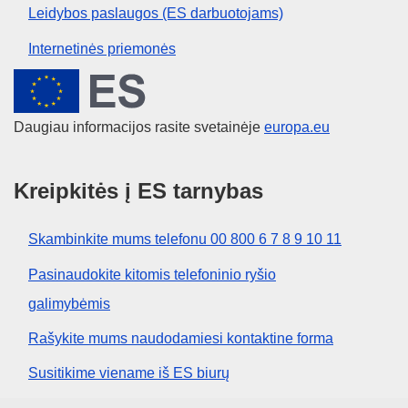
Leidybos paslaugos (ES darbuotojams)
Internetinės priemonės
Europos Sąjunga
Daugiau informacijos rasite svetainėje
europa.eu
Kreipkitės į ES tarnybas
Skambinkite mums telefonu 00 800 6 7 8 9 10 11
Pasinaudokite kitomis telefoninio ryšio
galimybėmis
Rašykite mums naudodamiesi kontaktine forma
Susitikime viename iš ES biurų