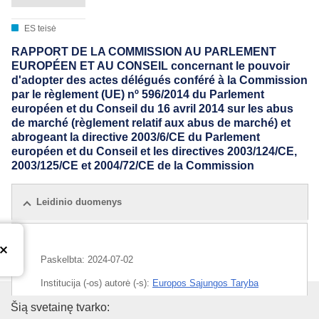
ES teisė
RAPPORT DE LA COMMISSION AU PARLEMENT
EUROPÉEN ET AU CONSEIL concernant le pouvoir
d'adopter des actes délégués conféré à la Commission
par le règlement (UE) nº 596/2014 du Parlement
européen et du Conseil du 16 avril 2014 sur les abus
de marché (règlement relatif aux abus de marché) et
abrogeant la directive 2003/6/CE du Parlement
européen et du Conseil et les directives 2003/124/CE,
2003/125/CE et 2004/72/CE de la Commission
Leidinio duomenys
Paskelbta:
2024-07-02
Institucija (-os) autorė (-s):
Europos Sąjungos Taryba
Europos Sąjungos leidinių biur
Šią svetainę tvarko:
IMMC : ST 11772 2024 INIT