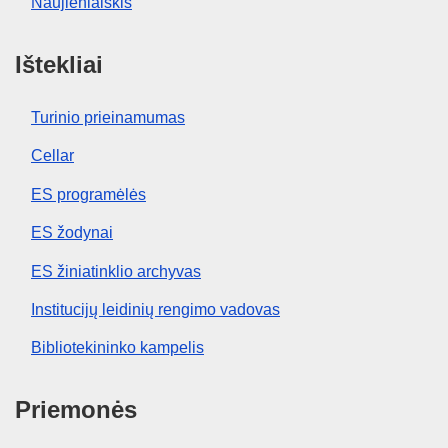
Naujienlaiškis
Ištekliai
Turinio prieinamumas
Cellar
ES programėlės
ES žodynai
ES žiniatinklio archyvas
Institucijų leidinių rengimo vadovas
Bibliotekininko kampelis
Priemonės