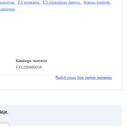
ansavimas
,
ES programa
,
ES struktūrinis darinys
,
finansų kontrolė
,
skatinimas
Katalogo numeris
FXC2504856SK
Rodyti visus šios serijos numerius
ėje.