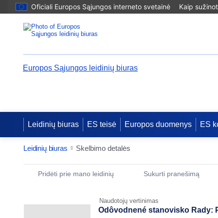
Oficiali Europos Sąjungos interneto svetainė
Kaip sužinot
Europos Sąjungos leidinių biuras
Leidinių biuras
ES teisė
Europos duomenys
ES k
Leidinių biuras
Skelbimo detalės
Publication Detail Actions Portlet
Pridėti prie mano leidinių
Sukurti pranešimą
Naudotojų vertinimas
Odôvodnené stanovisko Rady: Poz