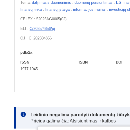
Tema:
dalijimasis duomenimis
,
duomenų persiuntimas
,
ES fin
finansų rinka
,
finansų įstaiga
,
informacijos mainai
,
investicijų 
CELEX : 52025AG0005(02)
ELI :
C/2025/4856/oj
OJ : C_202504856
pdfa2a
ISSN
ISBN
DOI
1977-1045
Note:
Leidinio negalima parodyti dokumentų žiūrykl
Prieiga galima čia: Atsisiuntimas ir kalbos