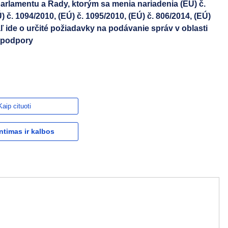
parlamentu a Rady, ktorým sa menia nariadenia (EÚ) č.
) č. 1094/2010, (EÚ) č. 1095/2010, (EÚ) č. 806/2014, (EÚ)
ľ ide o určité požiadavky na podávanie správ v oblasti
j podpory
Kaip cituoti
ntimas ir kalbos