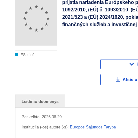
prijatia nariadenia Európskeho 
1092/2010, (EÚ) č. 1093/2010, (EÚ
2021/523 a (EÚ) 2024/1620, pokia
finančných služieb a investične
ES teisė
Atsisiu
Leidinio duomenys
Paskelbta:
2025-08-29
Institucija (-os) autorė (-s):
Europos Sąjungos Taryba