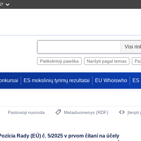
i?
S
e
l
Patikslintoji paieška
Naršyti pagal temas
Paž
e
c
onkursai
ES mokslinių tyrimų rezultatai
EU Whoiswho
ES 
t
Pastovioji nuoroda
Metaduomenys (RDF)
Įterpti
(Atidaro naują langą)
ícia Rady (EÚ) č. 5/2025 v prvom čítaní na účely