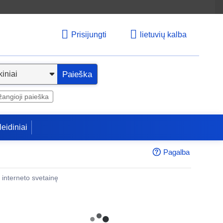
Prisijungti
lietuvių kalba
Paieška
angioji paieška
leidiniai
Pagalba
 į interneto svetainę