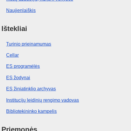
Naujienlaiškis
Ištekliai
Turinio prieinamumas
Cellar
ES programėlės
ES žodynai
ES žiniatinklio archyvas
Institucijų leidinių rengimo vadovas
Bibliotekininko kampelis
Priemonės