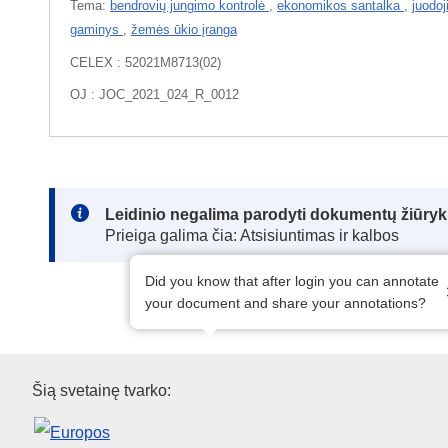
Tema:
bendrovių jungimo kontrolė
,
ekonomikos santalka
,
juodoj
gaminys
,
žemės ūkio įranga
CELEX : 52021M8713(02)
OJ : JOC_2021_024_R_0012
Note:
Leidinio negalima parodyti dokumentų žiūrykl
Prieiga galima čia: Atsisiuntimas ir kalbos
Did you know that after login you can annotate
your document and share your annotations?
Europos Sąjungos leidinių biu
Šią svetainę tvarko: