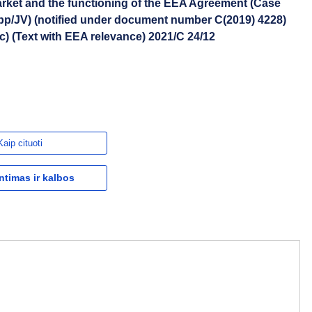
market and the functioning of the EEA Agreement (Case
pp/JV) (notified under document number C(2019) 4228)
ic) (Text with EEA relevance) 2021/C 24/12
Kaip cituoti
ntimas ir kalbos