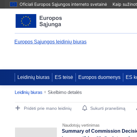
Oficiali Europos Sąjungos interneto svetainė
Kaip sužinot
Europos Sąjungos leidinių biuras
Leidinių biuras
ES teisė
Europos duomenys
ES k
Leidinių biuras
Skelbimo detalės
Publication Detail Actions Portlet
Pridėti prie mano leidinių
Sukurti pranešimą
Naudotojų vertinimas
Summary of Commission Decision