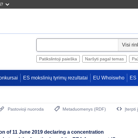
i?
S
e
l
Patikslintoji paieška
Naršyti pagal temas
Paž
e
c
onkursai
ES mokslinių tyrimų rezultatai
EU Whoiswho
ES 
t
Pastovioji nuoroda
Metaduomenys (RDF)
Įterpti
(Atidaro naują langą)
 of 11 June 2019 declaring a concentration