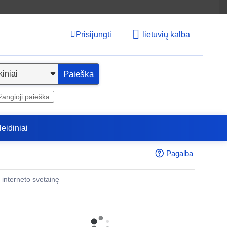
Prisijungti
lietuvių kalba
Paieška
angioji paieška
leidiniai
Pagalba
 į interneto svetainę