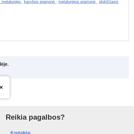
i metalurgija
,
kasybos pramonė
,
metalurgijos pramonė
,
plokščiasis
ėje.
ras
Reikia pagalbos?
Kontaktai