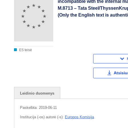
incompatible with the internal 
M.8713 – Tata Steel/ThyssenKru
(Only the English text is authent
ES teisė
Atsisiu
Leidinio duomenys
Paskelbta:
2019-06-11
Institucija (-os) autorė (-s):
Europos Komisija