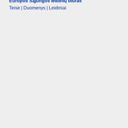
Europos Sąjungos leidinių biuras
Teisė | Duomenys | Leidiniai