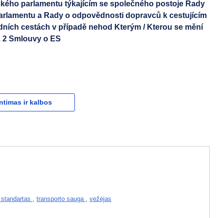
ho parlamentu týkajícím se společného postoje Rady
arlamentu a Rady o odpovědnosti dopravců k cestujícím
dních cestách v případě nehod Kterým / Kterou se mění
. 2 Smlouvy o ES
ntimas ir kalbos
 standartas
,
transporto sauga
,
vežėjas