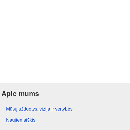
Apie mums
Mūsų užduotys, vizija ir vertybės
Naujienlaiškis