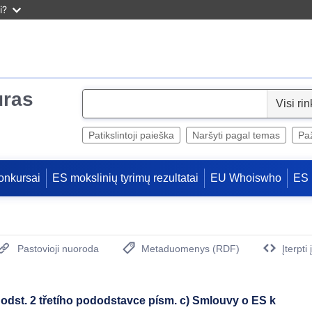
i?
uras
S
e
l
Patikslintoji paieška
Naršyti pagal temas
Paž
e
c
onkursai
ES mokslinių tyrimų rezultatai
EU Whoiswho
ES 
t
Pastovioji nuoroda
Metaduomenys (RDF)
Įterpti
(Atidaro naują langą)
odst. 2 třetího pododstavce písm. c) Smlouvy o ES k