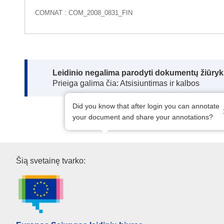
COMNAT : COM_2008_0831_FIN
Note:
Leidinio negalima parodyti dokumentų žiūrykl
Prieiga galima čia: Atsisiuntimas ir kalbos
Did you know that after login you can annotate
your document and share your annotations?
Europos Sąjungos leidinių biu
Šią svetainę tvarko: