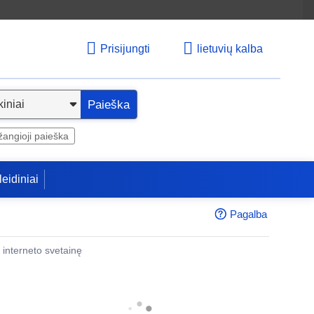
Prisijungti
lietuvių kalba
Paieška
angioji paieška
leidiniai
Pagalba
 į interneto svetainę