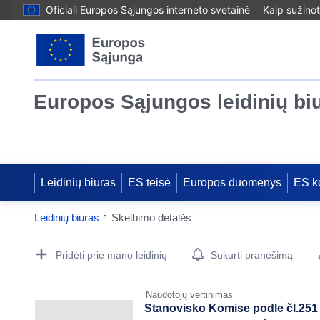
Oficiali Europos Sąjungos interneto svetainė
Kaip sužinot
Europos Sąjungos leidinių bi
Leidinių biuras
ES teisė
Europos duomenys
ES k
Leidinių biuras
Skelbimo detalės
Publication Detail Actions Portlet
Pridėti prie mano leidinių
Sukurti pranešimą
Naudotojų vertinimas
Stanovisko Komise podle čl.251 