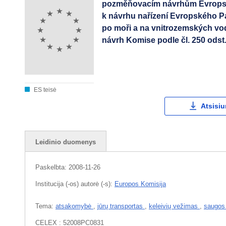
pozměňovacím návrhům Evropské
k návrhu nařízení Evropského P
po moři a na vnitrozemských vo
návrh Komise podle čl. 250 odst
ES teisė
Atsisiu
Leidinio duomenys
Paskelbta:
2008-11-26
Institucija (-os) autorė (-s):
Europos Komisija
Tema:
atsakomybė
,
jūrų transportas
,
keleivių vežimas
,
saugos
CELEX : 52008PC0831