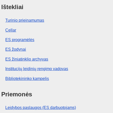
Ištekliai
Turinio prieinamumas
Cellar
ES programėlės
ES žodynai
ES žiniatinklio archyvas
Institucijų leidinių rengimo vadovas
Bibliotekininko kampelis
Priemonės
Leidybos paslaugos (ES darbuotojams)