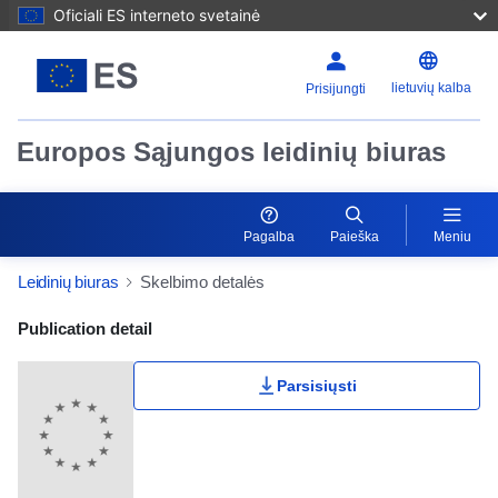
Oficiali ES interneto svetainė
lietuvių kalba
Prisijungti
Europos Sąjungos leidinių biuras
Pagalba
Paieška
Meniu
Leidinių biuras
Skelbimo detalės
Publication Detail Actions Portlet
Publication detail
Parsisiųsti