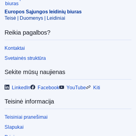
CELEX : 52024AS104880
Europos Sąjungos leidinių biuras
ELI :
C/2024/6952/oj
Teisė | Duomenys | Leidiniai
OJ : C_202406952
Reikia pagalbos?
IMMC : C(2024)7248/3771453
Kontaktai
pdfa2a
Svetainės struktūra
Rodyti visus šios serijos numerius
Sekite mūsų naujienas
LinkedIn
Facebook
YouTube
Kiti
Teisinė informacija
Teisiniai pranešimai
Slapukai