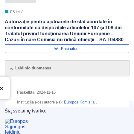
ES teisė
Autorizaţie pentru ajutoarele de stat acordate în
conformitate cu dispoziţiile articolelor 107 şi 108 din
Tratatul privind funcţionarea Uniunii Europene –
Cazuri în care Comisia nu ridică obiecţii – SA.104880
Kaip cituoti
Leidinio duomenys
Paskelbta:
2024-11-15
Institucija (-os) autorė (-s):
Europos Komisija
,
Konkurencijos generalinis direktoratas
(
Europos Komisija
)
Šią svetainę tvarko:
Europos Sąjungos leidinių biuras
Tema:
perdirbamoji pramonė
,
valstybės pagalba
,
valstybės pagalbos kontrolė
,
Vokietija