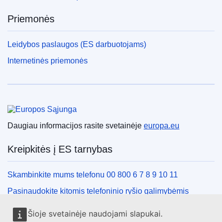
Priemonės
Leidybos paslaugos (ES darbuotojams)
Internetinės priemonės
Europos Sąjunga
Daugiau informacijos rasite svetainėje
europa.eu
Kreipkitės į ES tarnybas
Skambinkite mums telefonu 00 800 6 7 8 9 10 11
Pasinaudokite kitomis telefoninio ryšio galimybėmis
Rašykite mums naudodamiesi kontaktine forma
Šioje svetainėje naudojami slapukai.