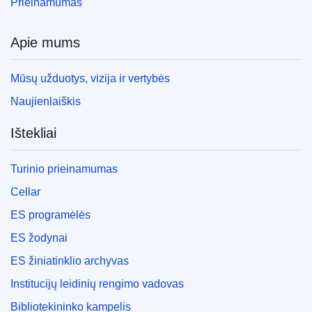
Prieinamumas
Apie mums
Mūsų užduotys, vizija ir vertybės
Naujienlaiškis
Ištekliai
Turinio prieinamumas
Cellar
ES programėlės
ES žodynai
ES žiniatinklio archyvas
Institucijų leidinių rengimo vadovas
Bibliotekininko kampelis