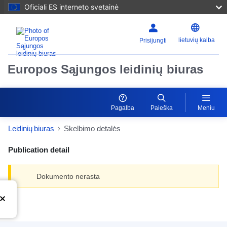
Oficiali ES interneto svetainė
lietuvių kalba
Prisijungti
Europos Sąjungos leidinių biuras
Pagalba
Paieška
Meniu
Leidinių biuras
Skelbimo detalės
Publication detail
Dokumento nerasta