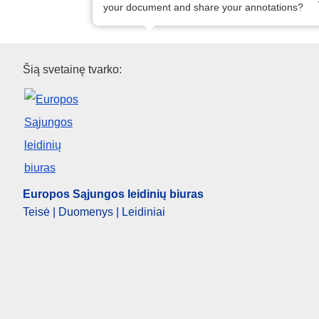
your document and share your annotations?
Europos Sąjungos leidinių biu
Šią svetainę tvarko:
Europos Sąjungos leidinių biuras
Teisė | Duomenys | Leidiniai