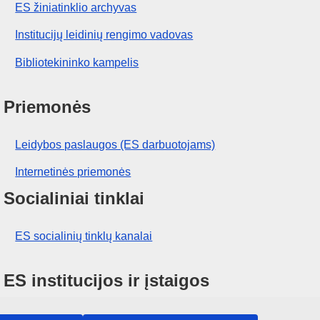
ES žiniatinklio archyvas
Institucijų leidinių rengimo vadovas
Bibliotekininko kampelis
Priemonės
Leidybos paslaugos (ES darbuotojams)
Internetinės priemonės
Socialiniai tinklai
ES socialinių tinklų kanalai
ES institucijos ir įstaigos
ES institucijų ir įstaigų paieška