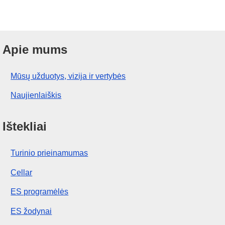
Apie mums
Mūsų užduotys, vizija ir vertybės
Naujienlaiškis
Ištekliai
Turinio prieinamumas
Cellar
ES programėlės
ES žodynai