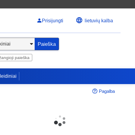
Prisijungti
lietuvių kalba
Paieška
angioji paieška
leidiniai
Pagalba