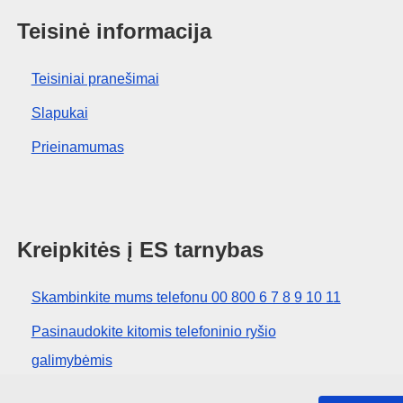
Teisinė informacija
Teisiniai pranešimai
Slapukai
Prieinamumas
Kreipkitės į ES tarnybas
Skambinkite mums telefonu 00 800 6 7 8 9 10 11
Pasinaudokite kitomis telefoninio ryšio
galimybėmis
Rašykite mums naudodamiesi kontaktine forma