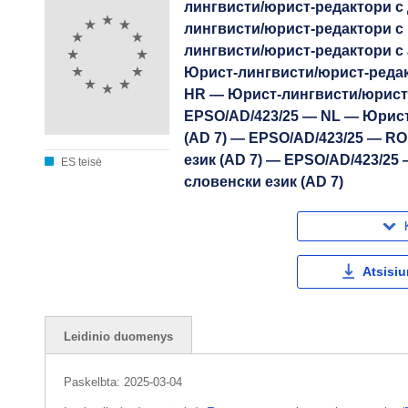
лингвисти/юрист-редактори с 
лингвисти/юрист-редактори с 
лингвисти/юрист-редактори с 
Юрист-лингвисти/юрист-редакт
HR — Юрист-лингвисти/юрист-
EPSO/AD/423/25 — NL — Юрист
(AD 7) — EPSO/AD/423/25 — R
език (AD 7) — EPSO/AD/423/2
ES teisė
словенски език (AD 7)
Atsisiu
Leidinio duomenys
Paskelbta:
2025-03-04