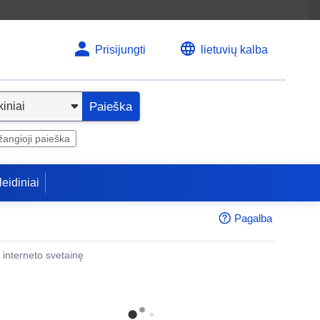
Prisijungti
lietuvių kalba
Paieška
angioji paieška
leidiniai
Pagalba
 į interneto svetainę