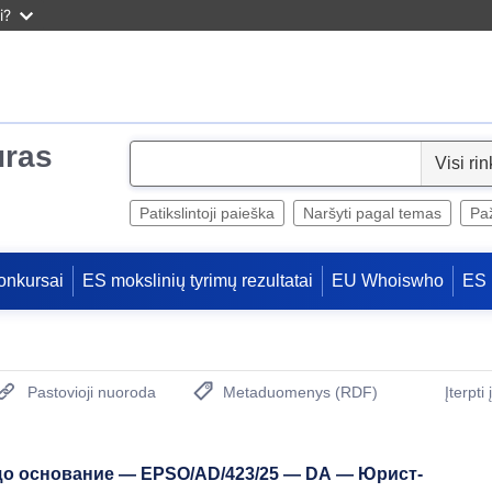
i?
uras
S
e
l
Patikslintoji paieška
Naršyti pagal temas
Paž
e
c
onkursai
ES mokslinių tyrimų rezultatai
EU Whoiswho
ES 
t
Pastovioji nuoroda
Metaduomenys (RDF)
Įterpti
(Atidaro naują langą)
що основание — EPSO/AD/423/25 — DA — Юрист-