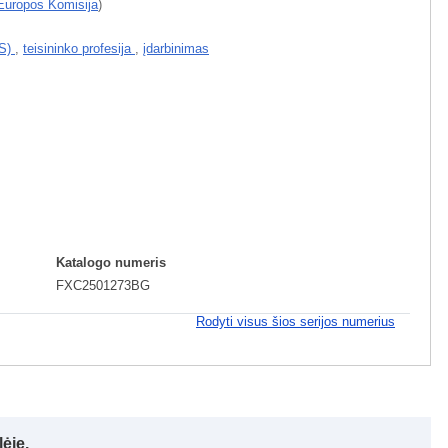
Europos Komisija
)
ES)
,
teisininko profesija
,
įdarbinimas
Katalogo numeris
FXC2501273BG
Rodyti visus šios serijos numerius
ėje.