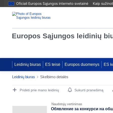
Oficiali Europos Sąjungos interneto svetainė
Kaip sužinot
Europos Sąjungos leidinių bi
Leidinių biuras
ES teisė
Europos duomenys
ES k
Leidinių biuras
Skelbimo detalės
Publication Detail Actions Portlet
Pridėti prie mano leidinių
Sukurti pranešimą
Naudotojų vertinimas
Обявление за конкурси на об