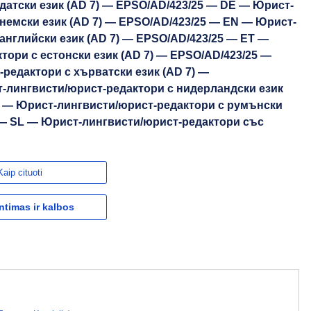
датски език (AD 7) — EPSO/AD/423/25 — DE — Юрист-
немски език (AD 7) — EPSO/AD/423/25 — EN — Юрист-
английски език (AD 7) — EPSO/AD/423/25 — ET —
ори с естонски език (AD 7) — EPSO/AD/423/25 —
редактори с хърватски език (AD 7) —
-лингвисти/юрист-редактори с нидерландски език
O — Юрист-лингвисти/юрист-редактори с румънски
5 — SL — Юрист-лингвисти/юрист-редактори със
Kaip cituoti
ntimas ir kalbos