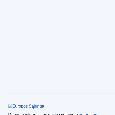
Europos Sąjunga
Daugiau informacijos rasite svetainėje
europa.eu