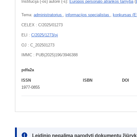
Institucija (-os) autorė (-s):
Europos personalo atrankos tarnyba
(
Tema:
administratorius
,
informacijos specialistas
,
konkursas (
CELEX : C/2025/01273
ELI :
C/2025/1273/oj
OJ : C_202501273
IMMC : PUB(2025)196/3946388
pdfa2a
ISSN
ISBN
DOI
1977-0855
Note:
Leidinio negalima parodyti dokumentų žiūrykl