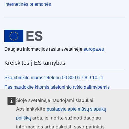
Internetinės priemonės
Europos Sąjunga
Daugiau informacijos rasite svetainėje
europa.eu
Kreipkitės į ES tarnybas
Skambinkite mums telefonu 00 800 6 7 8 9 10 11
Pasinaudokite kitomis telefoninio ryšio galimybėmis
Rašykite mums naudodamiesi kontaktine forma
Šioje svetainėje naudojami slapukai.
Susitikime viename iš ES biurų
Apsilankykite
puslapyje apie mūsų slapukų
arba, jei norite sužinoti daugiau
politiką
Socialiniai tinklai
informacijos arba pakeisti savo parinktis,