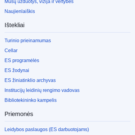
Mūsų užduotys, vizija ir vertybės
Naujienlaiškis
Ištekliai
Turinio prieinamumas
Cellar
ES programėlės
ES žodynai
ES žiniatinklio archyvas
Institucijų leidinių rengimo vadovas
Bibliotekininko kampelis
Priemonės
Leidybos paslaugos (ES darbuotojams)