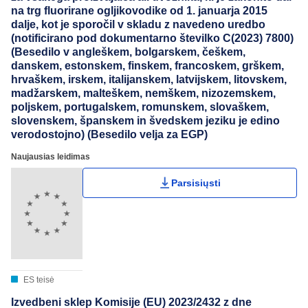
na trg fluorirane ogljikovodike od 1. januarja 2015
dalje, kot je sporočil v skladu z navedeno uredbo
(notificirano pod dokumentarno številko C(2023) 7800)
(Besedilo v angleškem, bolgarskem, češkem,
danskem, estonskem, finskem, francoskem, grškem,
hrvaškem, irskem, italijanskem, latvijskem, litovskem,
madžarskem, malteškem, nemškem, nizozemskem,
poljskem, portugalskem, romunskem, slovaškem,
slovenskem, španskem in švedskem jeziku je edino
verodostojno) (Besedilo velja za EGP)
Naujausias leidimas
Parsisiųsti
ES teisė
Izvedbeni sklep Komisije (EU) 2023/2432 z dne