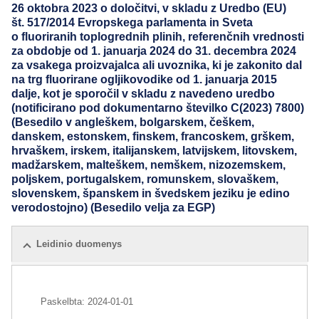
26 oktobra 2023 o določitvi, v skladu z Uredbo (EU)
št. 517/2014 Evropskega parlamenta in Sveta
o fluoriranih toplogrednih plinih, referenčnih vrednosti
za obdobje od 1. januarja 2024 do 31. decembra 2024
za vsakega proizvajalca ali uvoznika, ki je zakonito dal
na trg fluorirane ogljikovodike od 1. januarja 2015
dalje, kot je sporočil v skladu z navedeno uredbo
(notificirano pod dokumentarno številko C(2023) 7800)
(Besedilo v angleškem, bolgarskem, češkem,
danskem, estonskem, finskem, francoskem, grškem,
hrvaškem, irskem, italijanskem, latvijskem, litovskem,
madžarskem, malteškem, nemškem, nizozemskem,
poljskem, portugalskem, romunskem, slovaškem,
slovenskem, španskem in švedskem jeziku je edino
verodostojno) (Besedilo velja za EGP)
Leidinio duomenys
Paskelbta:
2024-01-01