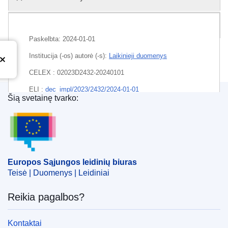
Visi leidimai
Paskelbta:
2024-01-01
Institucija (-os) autorė (-s):
Laikinieji duomenys
CELEX : 02023D2432-20240101
ELI :
dec_impl/2023/2432/2024-01-01
Šią svetainę tvarko:
Europos Sąjungos leidinių biuras
EDITION : e160f4cb-7f6b-11ee-99ba-01aa75ed71a1
EDITION : 309c4e8b-ebb2-11ee-8e14-01aa75ed71a1
Europos Sąjungos leidinių biuras
Teisė | Duomenys | Leidiniai
Reikia pagalbos?
Kontaktai