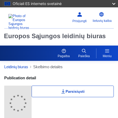
Oficiali ES interneto svetainė
lietuvių kalba
Prisijungti
Europos Sąjungos leidinių biuras
Pagalba
Paieška
Meniu
Leidinių biuras
Skelbimo detalės
Publication Detail Actions Portlet
Publication detail
Parsisiųsti