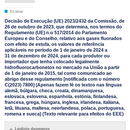
ES teisė
Decisão de Execução (UE) 2023/2432 da Comissão, de
26 de outubro de 2023, que determina, nos termos do
Regulamento (UE) n.o 517/2014 do Parlamento
Europeu e do Conselho, relativo aos gases fluorados
com efeito de estufa, os valores de referência
aplicáveis no período de 1 de janeiro de 2024 a
31 de dezembro de 2024, para cada produtor ou
importador que tenha colocado legalmente
hidrofluorocarbonetos no mercado na União a partir
de 1 de janeiro de 2015, tal como comunicado ao
abrigo desse regulamento [notificada com o número
C(2023) 7800] (Apenas fazem fé os textos nas línguas
alemã, búlgara, checa, croata, dinamarquesa,
eslovaca, eslovena, espanhola, estónia, finlandesa,
francesa, grega, húngara, inglesa, irlandesa, italiana,
letã, lituana, maltesa, neerlandesa, polaca, portuguesa,
romena e sueca) (Texto relevante para efeitos do EEE)
Leidinio duomenys