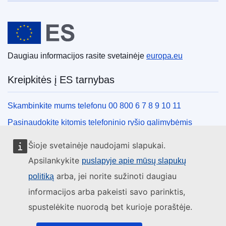
Europos Sąjunga
Daugiau informacijos rasite svetainėje
europa.eu
Kreipkitės į ES tarnybas
Skambinkite mums telefonu 00 800 6 7 8 9 10 11
Pasinaudokite kitomis telefoninio ryšio galimybėmis
Rašykite mums naudodamiesi kontaktine forma
Šioje svetainėje naudojami slapukai.
Susitikime viename iš ES biurų
Apsilankykite
puslapyje apie mūsų slapukų
arba, jei norite sužinoti daugiau
politiką
Socialiniai tinklai
informacijos arba pakeisti savo parinktis,
spustelėkite nuorodą bet kurioje poraštėje.
ES socialinių tinklų kanalai