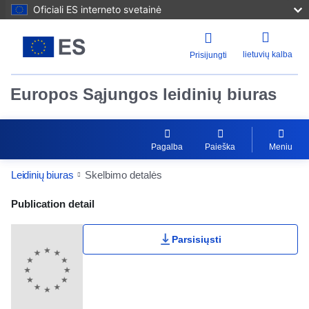
Oficiali ES interneto svetainė
lietuvių kalba
Prisijungti
Europos Sąjungos leidinių biuras
Pagalba
Paieška
Meniu
Leidinių biuras
Skelbimo detalės
Publication Detail Actions Portlet
Publication detail
Parsisiųsti