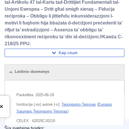
tal-Artikolu 47 tal-Karta tad-Drittijiet Fundamentali tal-
Unjoni Ewropea – Dritt għal smigħ xieraq – Fiduċja
reċiproka – Obbligu li jittieħdu inkunsiderazzjoni l-
motivi li fuqhom hija bbażata d-deċiżjoni preċedenti ta’
rifjut ta’ estradizzjoni – Assenza ta’ obbligu ta’
rikonoxximent reċiproku ta’ din id-deċiżjoni.#Kawża C-
219/25 PPU.
Kaip cituoti
Leidinio duomenys
Rinkinys
Paskelbta:
2025-06-19
Institucija (-os) autorė (-s):
Teisingumo Teismas
(
Europos
Sąjungos Teisingumo Teismas
)
CELEX : 62025CJ0219
Šią svetainę tvarko: