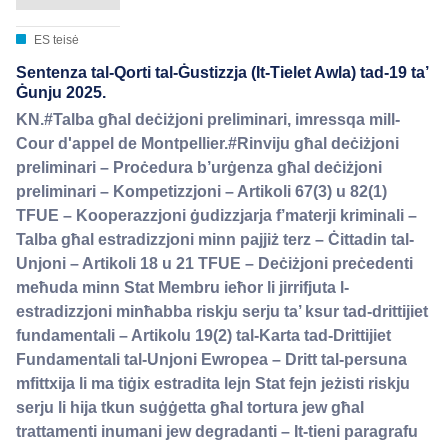
ES teisė
Sentenza tal-Qorti tal-Ġustizzja (It-Tielet Awla) tad-19 ta’
Ġunju 2025.
KN.#Talba għal deċiżjoni preliminari, imressqa mill-
Cour d'appel de Montpellier.#Rinviju għal deċiżjoni
preliminari – Proċedura b’urġenza għal deċiżjoni
preliminari – Kompetizzjoni – Artikoli 67(3) u 82(1)
TFUE – Kooperazzjoni ġudizzjarja f’materji kriminali –
Talba għal estradizzjoni minn pajjiż terz – Ċittadin tal-
Unjoni – Artikoli 18 u 21 TFUE – Deċiżjoni preċedenti
meħuda minn Stat Membru ieħor li jirrifjuta l-
estradizzjoni minħabba riskju serju ta’ ksur tad-drittijiet
fundamentali – Artikolu 19(2) tal-Karta tad-Drittijiet
Fundamentali tal-Unjoni Ewropea – Dritt tal-persuna
mfittxija li ma tiġix estradita lejn Stat fejn jeżisti riskju
serju li hija tkun suġġetta għal tortura jew għal
trattamenti inumani jew degradanti – It-tieni paragrafu