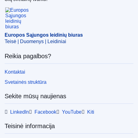
ECLI : ECLI:EU:C:2025:456
Europos Sąjungos leidinių biuras
Europos Sąjungos leidinių biuras
Teisė | Duomenys | Leidiniai
Reikia pagalbos?
Kontaktai
Svetainės struktūra
Sekite mūsų naujienas
LinkedIn
Facebook
YouTube
Kiti
Teisinė informacija