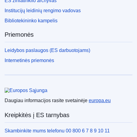
ES žiniatinklio archyvas
Institucijų leidinių rengimo vadovas
Bibliotekininko kampelis
Priemonės
Leidybos paslaugos (ES darbuotojams)
Internetinės priemonės
Europos Sąjunga
Daugiau informacijos rasite svetainėje
europa.eu
Kreipkitės į ES tarnybas
Skambinkite mums telefonu 00 800 6 7 8 9 10 11