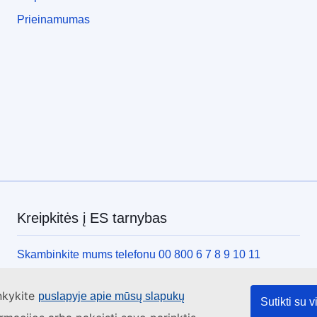
Prieinamumas
Kreipkitės į ES tarnybas
Skambinkite mums telefonu 00 800 6 7 8 9 10 11
Pasinaudokite kitomis telefoninio ryšio galimybėmis
ankykite
puslapyje apie mūsų slapukų
Rašykite mums naudodamiesi kontaktine forma
Sutikti su 