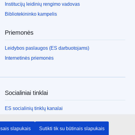
Institucijų leidinių rengimo vadovas
Bibliotekininko kampelis
Priemonės
Leidybos paslaugos (ES darbuotojams)
Internetinės priemonės
Socialiniai tinklai
ES socialinių tinklų kanalai
ES institucijos ir įstaigos
visais slapukais
Sutikti tik su būtinais slapukais