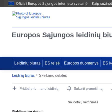
Oficiali Europos Sąjungos interneto svetainė
Kaip sužinot
Europos Sąjungos leidinių bi
Leidinių biuras
ES teisė
Europos duomenys
ES k
Leidinių biuras
Skelbimo detalės
Publication Detail Actions Portlet
Pridėti prie mano leidinių
Sukurti pranešimą
Naudotojų vertinimas
Publication detail