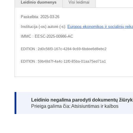
Leidinio duomenys
Visi leidimai
Paskelbta:
2025-03-26
Institucija (-os) autorė (-s):
Europos ekonomikos ir socialinių reik
IMMC : EESC-2025-00986-AC
EDITION : 2d0c56f3-167c-4284-9c69-6bdee6d8ebc2
EDITION : 59b48d7f-4a4c-11f0-85ba-01aa75ed71a1
Note:
Leidinio negalima parodyti dokumentų žiūrykl
Prieiga galima čia: Atsisiuntimas ir kalbos