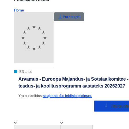
Home
Parsisiųsti
ES teisė
Arvamus - Euroopa Majandus- ja Sotsiaalkomitee
teadus- ja koolitusprogramm aastateks 20262027
Yra paskelbtas
naujesnis šio leidinio leidimas.
Atsisiunt