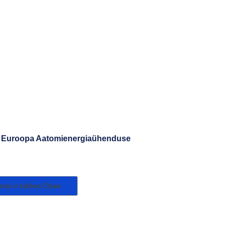
 - Euroopa Aatomienergiaühenduse
imas ir kalbos
Close