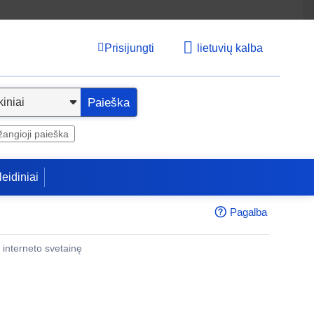
Prisijungti
lietuvių kalba
Paieška
angioji paieška
leidiniai
Pagalba
 į interneto svetainę