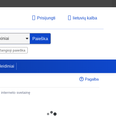
Prisijungti
lietuvių kalba
Paieška
angioji paieška
leidiniai
Pagalba
 į interneto svetainę