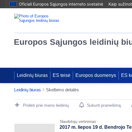
Oficiali Europos Sąjungos interneto svetainė
Kaip sužinot
Europos Sąjungos leidinių bi
Leidinių biuras
ES teisė
Europos duomenys
ES k
Leidinių biuras
Skelbimo detalės
Publication Detail Actions Portlet
Pridėti prie mano leidinių
Sukurti pranešimą
Naudotojų vertinimas
2017 m. liepos 19 d. Bendrojo Te