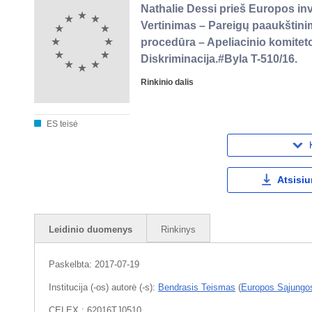
Nathalie Dessi prieš Europos inv
Vertinimas – Pareigų paaukštini
procedūra – Apeliacinio komitet
Diskriminacija.#Byla T-510/16.
Rinkinio dalis
ES teisė
Atsisiu
Leidinio duomenys
Rinkinys
Paskelbta:
2017-07-19
Institucija (-os) autorė (-s):
Bendrasis Teismas
(
Europos Sąjungo
CELEX : 62016TJ0510