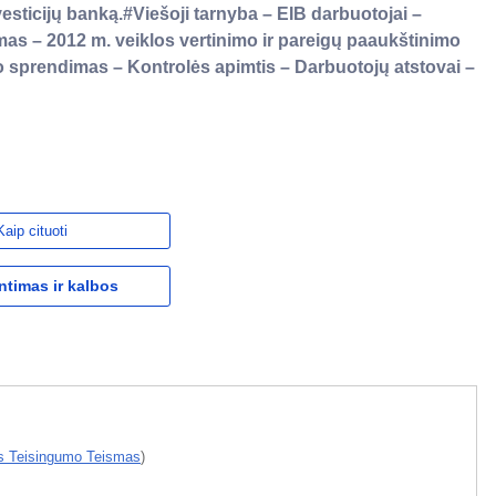
esticijų banką.#Viešoji tarnyba – EIB darbuotojai –
mas – 2012 m. veiklos vertinimo ir pareigų paaukštinimo
o sprendimas – Kontrolės apimtis – Darbuotojų atstovai –
Kaip cituoti
ntimas ir kalbos
s Teisingumo Teismas
)