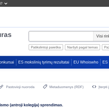
i?
uras
S
e
l
Patikslintoji paieška
Naršyti pagal temas
Paž
e
c
onkursai
ES mokslinių tyrimų rezultatai
EU Whoiswho
ES 
t
Pastovioji nuoroda
Metaduomenys (RDF)
Įterpti
(Atidaro naują langą)
ismo (antroji kolegija) sprendimas.