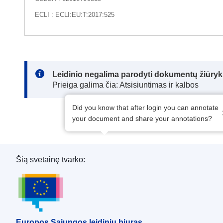
ECLI : ECLI:EU:T:2017:525
Note:
Leidinio negalima parodyti dokumentų žiūrykl
Prieiga galima čia: Atsisiuntimas ir kalbos
Did you know that after login you can annotate
your document and share your annotations?
Šią svetainę tvarko:
Europos Sąjungos leidinių biuras
Europos Sąjungos leidinių biuras