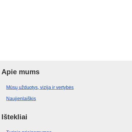
Apie mums
Mūsų užduotys, vizija ir vertybės
Naujienlaiškis
Ištekliai