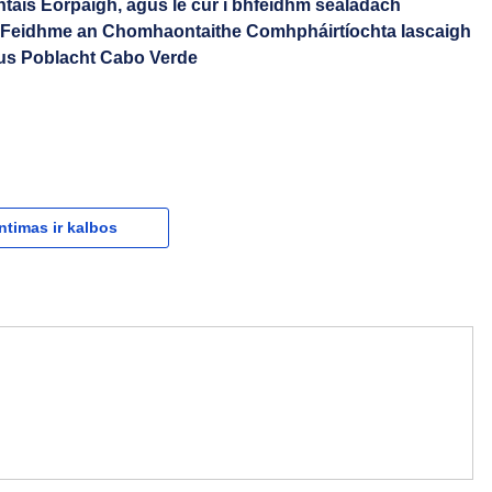
ontais Eorpaigh, agus le cur i bhfeidhm sealadach
n Feidhme an Chomhaontaithe Comhpháirtíochta Iascaigh
us Poblacht Cabo Verde
ntimas ir kalbos