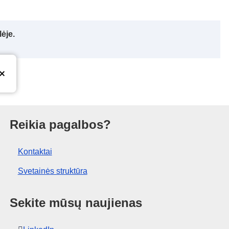
ėje.
ras
Reikia pagalbos?
Kontaktai
Svetainės struktūra
Sekite mūsų naujienas