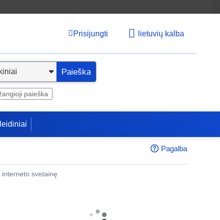
Prisijungti
lietuvių kalba
Paieška
angioji paieška
leidiniai
Pagalba
 į interneto svetainę