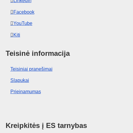
LinkedIn
Facebook
YouTube
Kiti
Teisinė informacija
Teisiniai pranešimai
Slapukai
Prieinamumas
Kreipkitės į ES tarnybas