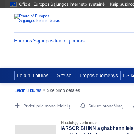
Oficiali Europos Sąjungos interneto svetainė
Kaip sužinot
Europos Sąjungos leidinių biuras
Leidinių biuras
ES teisė
Europos duomenys
ES k
Leidinių biuras
Skelbimo detalės
Publication Detail Actions Portlet
Pridėti prie mano leidinių
Sukurti pranešimą
Naudotojų vertinimas
IARSCRÍBHINN a ghabhann lei