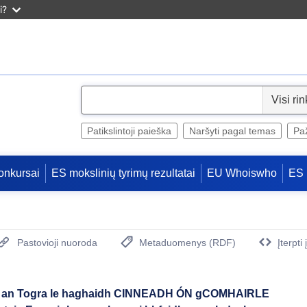
i?
S
e
l
Patikslintoji paieška
Naršyti pagal temas
Paž
e
c
onkursai
ES mokslinių tyrimų rezultatai
EU Whoiswho
ES 
t
Pastovioji nuoroda
Metaduomenys (RDF)
Įterpti
(Atidaro naują langą)
s an Togra le haghaidh CINNEADH ÓN gCOMHAIRLE