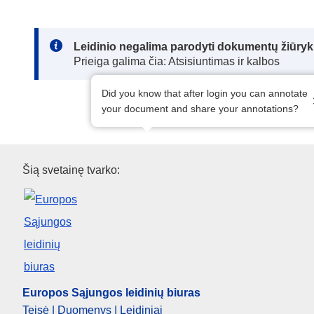
Note:
Leidinio negalima parodyti dokumentų žiūrykl
Prieiga galima čia: Atsisiuntimas ir kalbos
Did you know that after login you can annotate
your document and share your annotations?
Europos Sąjungos leidinių biu
Šią svetainę tvarko:
Europos Sąjungos leidinių biuras
Teisė | Duomenys | Leidiniai