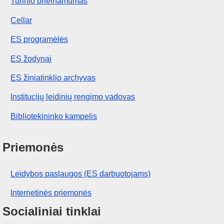
Turinio prieinamumas
Cellar
ES programėlės
ES žodynai
ES žiniatinklio archyvas
Institucijų leidinių rengimo vadovas
Bibliotekininko kampelis
Priemonės
Leidybos paslaugos (ES darbuotojams)
Internetinės priemonės
Socialiniai tinklai