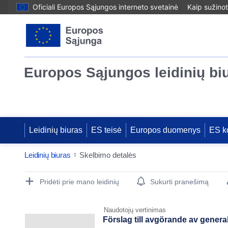
Oficiali Europos Sąjungos interneto svetainė
Kaip sužinot
Europos Sąjungos leidinių bi
Leidinių biuras
ES teisė
Europos duomenys
ES k
Leidinių biuras
Skelbimo detalės
Publication Detail Actions Portlet
Pridėti prie mano leidinių
Sukurti pranešimą
Naudotojų vertinimas
Förslag till avgörande av gener