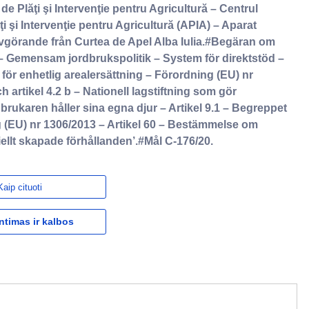
 Plăţi şi Intervenţie pentru Agricultură – Centrul
i şi Intervenţie pentru Agricultură (APIA) – Aparat
görande från Curtea de Apel Alba Iulia.#Begäran om
 Gemensam jordbrukspolitik – System för direktstöd –
r enhetlig arealersättning – Förordning (EU) nr
h artikel 4.2 b – Nationell lagstiftning som gör
brukaren håller sina egna djur – Artikel 9.1 – Begreppet
g (EU) nr 1306/2013 – Artikel 60 – Bestämmelse om
iellt skapade förhållanden’.#Mål C-176/20.
Kaip cituoti
ntimas ir kalbos