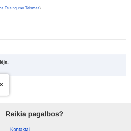
os Teisingumo Teismas
)
ėje.
ras
Reikia pagalbos?
Kontaktai