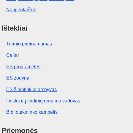
Naujienlaiškis
Ištekliai
Turinio prieinamumas
Cellar
ES programėlės
ES žodynai
ES žiniatinklio archyvas
Institucijų leidinių rengimo vadovas
Bibliotekininko kampelis
Priemonės