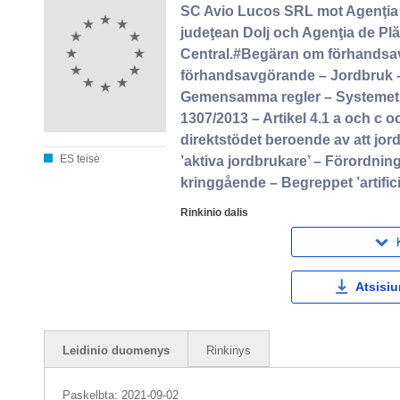
SC Avio Lucos SRL mot Agenţia de
judeţean Dolj och Agenţia de Plăţ
Central.#Begäran om förhandsav
förhandsavgörande – Jordbruk –
Gemensamma regler – Systemet fö
1307/2013 – Artikel 4.1 a och c oc
direktstödet beroende av att jord
ES teisė
’aktiva jordbrukare’ – Förordnin
kringgående – Begreppet ’artific
Rinkinio dalis
Atsisiu
Leidinio duomenys
Rinkinys
Paskelbta:
2021-09-02