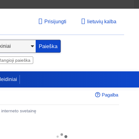
Prisijungti
lietuvių kalba
Paieška
angioji paieška
leidiniai
Pagalba
 į interneto svetainę