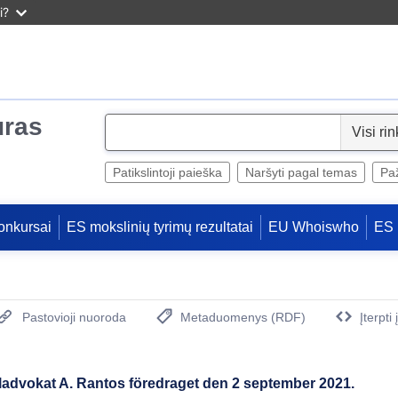
i?
uras
S
e
l
Patikslintoji paieška
Naršyti pagal temas
Paž
e
c
onkursai
ES mokslinių tyrimų rezultatai
EU Whoiswho
ES 
t
Pastovioji nuoroda
Metaduomenys (RDF)
Įterpti
(Atidaro naują langą)
aladvokat A. Rantos föredraget den 2 september 2021.