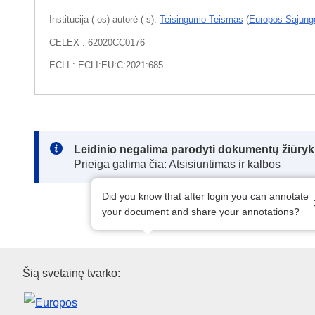
Institucija (-os) autorė (-s):
Teisingumo Teismas
(
Europos Sąjung
CELEX : 62020CC0176
ECLI : ECLI:EU:C:2021:685
Note:
Leidinio negalima parodyti dokumentų žiūrykl
Prieiga galima čia: Atsisiuntimas ir kalbos
Did you know that after login you can annotate
your document and share your annotations?
Europos Sąjungos leidinių biu
Šią svetainę tvarko: