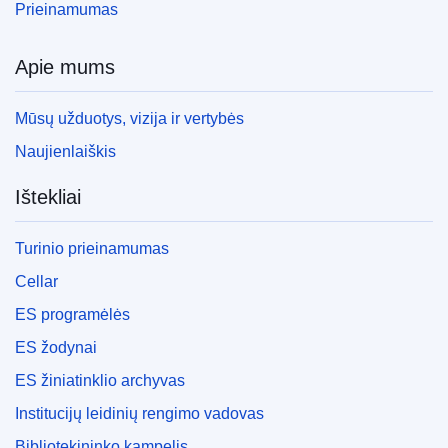
Prieinamumas
Apie mums
Mūsų užduotys, vizija ir vertybės
Naujienlaiškis
Ištekliai
Turinio prieinamumas
Cellar
ES programėlės
ES žodynai
ES žiniatinklio archyvas
Institucijų leidinių rengimo vadovas
Bibliotekininko kampelis