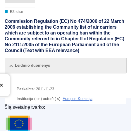
ES teisė
Commission Regulation (EC) No 474/2006 of 22 March
2006 establishing the Community list of air carriers
which are subject to an operating ban within the
Community referred to in Chapter II of Regulation (EC)
No 2111/2005 of the European Parliament and of the
Council (Text with EEA relevance)
Leidinio duomenys
Paskelbta:
2011-11-23
Institucija (-os) autorė (-s):
Europos Komisija
Šią svetainę tvarko:
CELEX : 02006R0474-20111123
Europos Sąjungos leidinių biuras
ELI :
reg/2006/474/2011-11-23