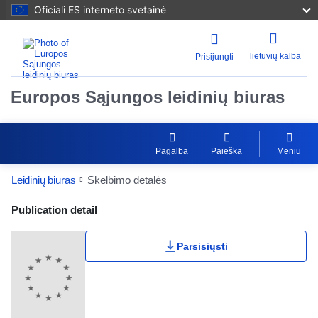
Oficiali ES interneto svetainė
lietuvių kalba
Prisijungti
Europos Sąjungos leidinių biuras
Pagalba
Paieška
Meniu
Leidinių biuras
Skelbimo detalės
Publication Detail Actions Portlet
Publication detail
Parsisiųsti