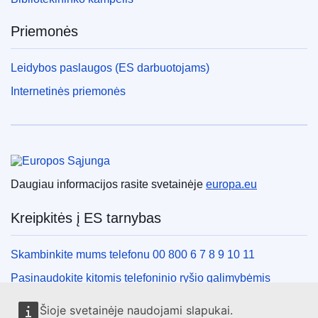
Priemonės
Leidybos paslaugos (ES darbuotojams)
Internetinės priemonės
Europos Sąjunga
Daugiau informacijos rasite svetainėje
europa.eu
Kreipkitės į ES tarnybas
Skambinkite mums telefonu 00 800 6 7 8 9 10 11
Pasinaudokite kitomis telefoninio ryšio galimybėmis
Rašykite mums naudodamiesi kontaktine forma
Šioje svetainėje naudojami slapukai.