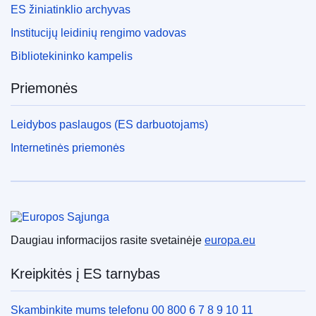
ES žiniatinklio archyvas
Institucijų leidinių rengimo vadovas
Bibliotekininko kampelis
Priemonės
Leidybos paslaugos (ES darbuotojams)
Internetinės priemonės
Europos Sąjunga
Daugiau informacijos rasite svetainėje
europa.eu
Kreipkitės į ES tarnybas
Skambinkite mums telefonu 00 800 6 7 8 9 10 11