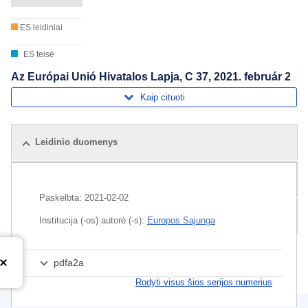
ES leidiniai
ES teisė
Az Európai Unió Hivatalos Lapja, C 37, 2021. február 2
Kaip cituoti
Leidinio duomenys
Susiję leidiniai
Paskelbta:
2021-02-02
Rinkinys
Institucija (-os) autorė (-s):
Europos Sąjunga
pdfa2a
Rodyti visus šios serijos numerius