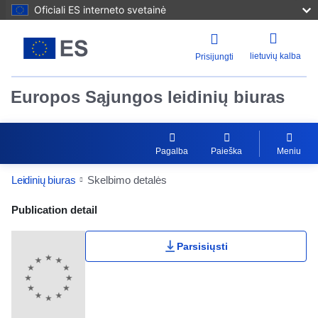
Oficiali ES interneto svetainė
lietuvių kalba
Prisijungti
Europos Sąjungos leidinių biuras
Pagalba
Paieška
Meniu
Leidinių biuras
Skelbimo detalės
Publication Detail Actions Portlet
Publication detail
Parsisiųsti