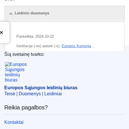
Leidinio duomenys
Paskelbta:
2024-10-22
Institucija (-os) autorė (-s):
Europos Komisija
,
Generalinis sekretoriatas
(
Europos Komisija
)
Šią svetainę tvarko:
Europos Sąjungos leidinių biuras
Tema:
ES kontrolė
,
komitetas (ES)
,
komitologija
,
oficialioji statistika
,
veiklos ataskaita
,
įgyvendinimo
įgaliojimai
Europos Sąjungos leidinių biuras
CELEX : 52024DC0465
Teisė | Duomenys | Leidiniai
IMMC : COM(2024)465 final
Reikia pagalbos?
COMNAT : COM_2024_0465_FIN
Kontaktai