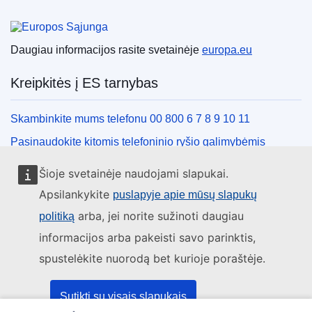
Europos Sąjunga
Daugiau informacijos rasite svetainėje
europa.eu
Kreipkitės į ES tarnybas
Skambinkite mums telefonu 00 800 6 7 8 9 10 11
Pasinaudokite kitomis telefoninio ryšio galimybėmis
Rašykite mums naudodamiesi kontaktine forma
Šioje svetainėje naudojami slapukai.
Susitikime viename iš ES biurų
Apsilankykite
puslapyje apie mūsų slapukų
arba, jei norite sužinoti daugiau
politiką
Socialiniai tinklai
informacijos arba pakeisti savo parinktis,
spustelėkite nuorodą bet kurioje poraštėje.
ES socialinių tinklų kanalai
ES institucijos ir įstaigos
Sutikti su visais slapukais