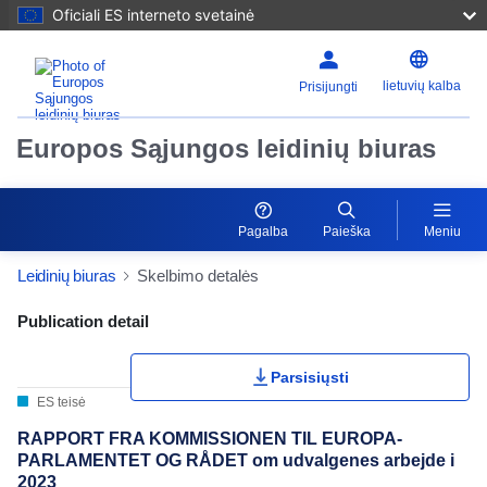
Oficiali ES interneto svetainė
lietuvių kalba
Prisijungti
Europos Sąjungos leidinių biuras
Pagalba
Paieška
Meniu
Leidinių biuras
Skelbimo detalės
Publication Detail Actions Portlet
Publication detail
Parsisiųsti
ES teisė
RAPPORT FRA KOMMISSIONEN TIL EUROPA-
PARLAMENTET OG RÅDET om udvalgenes arbejde i
2023