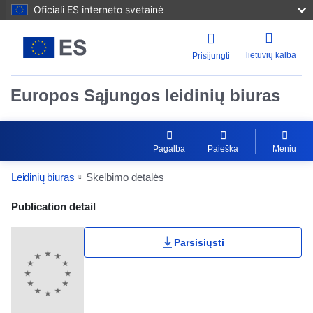
Oficiali ES interneto svetainė
lietuvių kalba
Prisijungti
Europos Sąjungos leidinių biuras
Pagalba
Paieška
Meniu
Leidinių biuras
Skelbimo detalės
Publication Detail Actions Portlet
Publication detail
Parsisiųsti