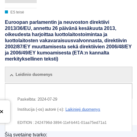
ES teisė
Euroopan parlamentin ja neuvoston direktiivi
2013/36/EU, annettu 26 päivänä kesäkuuta 2013,
oikeudesta harjoittaa luottolaitostoimintaa ja
luottolaitosten vakavaraisuusvalvonnasta, direktiivin
2002/87/EY muuttamisesta sekä direktiivien 2006/48/EY
ja 2006/49/EY kumoamisesta (ETA:n kannalta
merkityksellinen teksti)
Leidinio duomenys
Visi leidimai
Paskelbta:
2024-07-29
Institucija (-os) autorė (-s):
Laikinieji duomenys
EDITION : 2424796d-3894-11ef-b441-01aa75ed71a1
Šią svetainę tvarko:
EDITION : cb7895f6-9b6e-11ef-a130-01aa75ed71a1