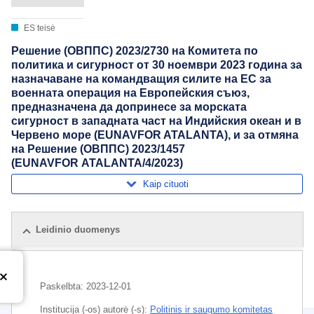
ES teisė
Решение (ОВППС) 2023/2730 на Комитета по
политика и сигурност от 30 ноември 2023 година за
назначаване на командващия силите на ЕС за
военната операция на Европейския съюз,
предназначена да допринесе за морската
сигурност в западната част на Индийския океан и в
Червено море (EUNAVFOR ATALANTA), и за отмяна
на Решение (ОВППС) 2023/1457
(EUNAVFOR ATALANTA/4/2023)
Kaip cituoti
Leidinio duomenys
Paskelbta:
2023-12-01
Institucija (-os) autorė (-s):
Politinis ir saugumo komitetas