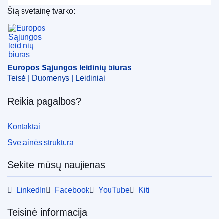
(
Europos Sąjungos Taryba
)
Šią svetainę tvarko:
Europos Sąjungos leidinių biuras
Tema:
atgrasa
,
ES karinė misija
,
Indijos vandenynas
,
karinis personalas
,
laivybos sauga
,
narių skyrimas
,
piratavimas
,
Raudonoji jūra
,
Somalis
,
vagystė
Europos Sąjungos leidinių biuras
CELEX : 32023D2730
Teisė | Duomenys | Leidiniai
ELI :
dec/2023/2730/oj
Reikia pagalbos?
OJ : L_202302730
IMMC : ST 15934 2023 INIT
Kontaktai
Svetainės struktūra
pdfa2a
Rodyti visus šios serijos numerius
Sekite mūsų naujienas
LinkedIn
Facebook
YouTube
Kiti
Teisinė informacija