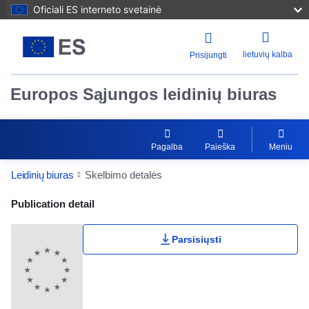
Oficiali ES interneto svetainė
lietuvių kalba
Prisijungti
Europos Sąjungos leidinių biuras
Pagalba
Paieška
Meniu
Leidinių biuras
Skelbimo detalės
Publication Detail Actions Portlet
Publication detail
Parsisiųsti