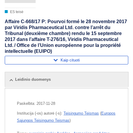
ES teisė
Affaire C-668/17 P: Pourvoi formé le 28 novembre 2017
par Viridis Pharmaceutical Ltd. contre l’arrêt du
Tribunal (deuxième chambre) rendu le 15 septembre
2017 dans l’affaire T-276/16, Viridis Pharmaceutical
Ltd. / Office de l’Union européenne pour la propriété
intellectuelle (EUIPO)
Kaip cituoti
Leidinio duomenys
Paskelbta:
2017-11-28
Institucija (-os) autorė (-s):
Teisingumo Teismas
(
Europos
Sąjungos Teisingumo Teismas
)