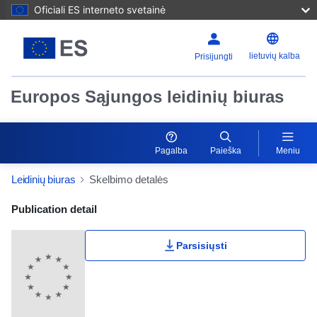
Oficiali ES interneto svetainė
lietuvių kalba
Prisijungti
Europos Sąjungos leidinių biuras
Pagalba
Paieška
Meniu
Leidinių biuras
Skelbimo detalės
Publication Detail Actions Portlet
Publication detail
Parsisiųsti