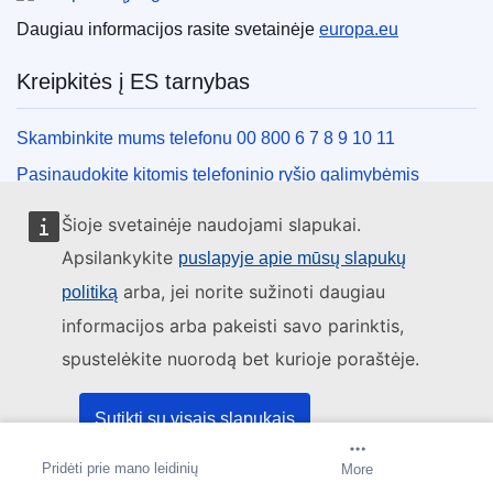
Daugiau informacijos rasite svetainėje
europa.eu
Kreipkitės į ES tarnybas
Skambinkite mums telefonu 00 800 6 7 8 9 10 11
Pasinaudokite kitomis telefoninio ryšio galimybėmis
Rašykite mums naudodamiesi kontaktine forma
Šioje svetainėje naudojami slapukai.
Susitikime viename iš ES biurų
Apsilankykite
puslapyje apie mūsų slapukų
arba, jei norite sužinoti daugiau
politiką
Socialiniai tinklai
informacijos arba pakeisti savo parinktis,
spustelėkite nuorodą bet kurioje poraštėje.
ES socialinių tinklų kanalai
ES institucijos ir įstaigos
Sutikti su visais slapukais
Pridėti prie mano leidinių
Sukurti pranešimą
More
Sutikti tik su būtinais slapukais
ES institucijų ir įstaigų paieška