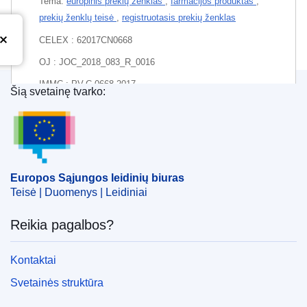
Tema:
europinis prekių ženklas
,
farmacijos produktas
,
prekių ženklų teisė
,
registruotasis prekių ženklas
CELEX : 62017CN0668
OJ : JOC_2018_083_R_0016
IMMC : PV-C-0668-2017
Šią svetainę tvarko:
Europos Sąjungos leidinių biuras
Europos Sąjungos leidinių biuras
Teisė | Duomenys | Leidiniai
Reikia pagalbos?
Kontaktai
Svetainės struktūra