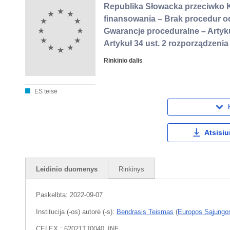
Republika Słowacka przeciwko K
finansowania – Brak procedur o
Gwarancje proceduralne – Artykuł
Artykuł 34 ust. 2 rozporządzeni
Rinkinio dalis
ES teisė
Atsisiu
Leidinio duomenys
Rinkinys
Paskelbta:
2022-09-07
Institucija (-os) autorė (-s):
Bendrasis Teismas
(
Europos Sąjungo
CELEX : 62021TJ0040_INF