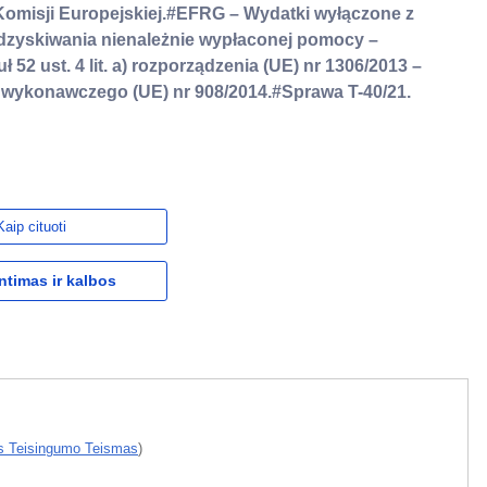
omisji Europejskiej.#EFRG – Wydatki wyłączone z
dzyskiwania nienależnie wypłaconej pomocy –
 52 ust. 4 lit. a) rozporządzenia (UE) nr 1306/2013 –
a wykonawczego (UE) nr 908/2014.#Sprawa T-40/21.
Kaip cituoti
ntimas ir kalbos
s Teisingumo Teismas
)