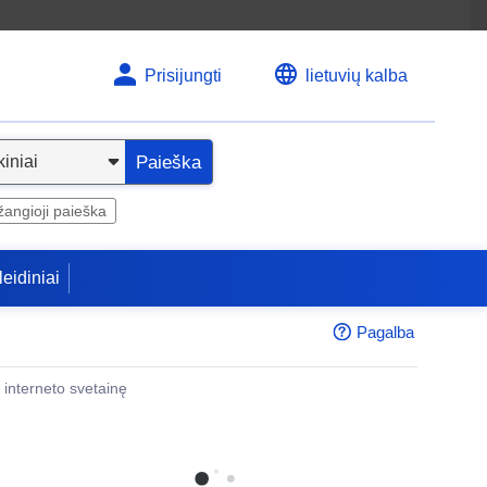
Prisijungti
lietuvių kalba
Paieška
angioji paieška
leidiniai
Pagalba
 į interneto svetainę