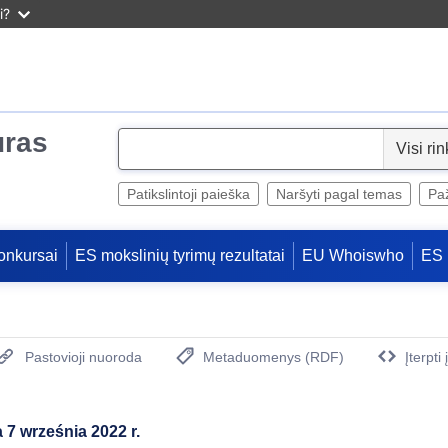
i?
uras
S
e
l
Patikslintoji paieška
Naršyti pagal temas
Paž
e
c
onkursai
ES mokslinių tyrimų rezultatai
EU Whoiswho
ES 
t
Pastovioji nuoroda
Metaduomenys (RDF)
Įterpti
(Atidaro naują langą)
 7 września 2022 r.