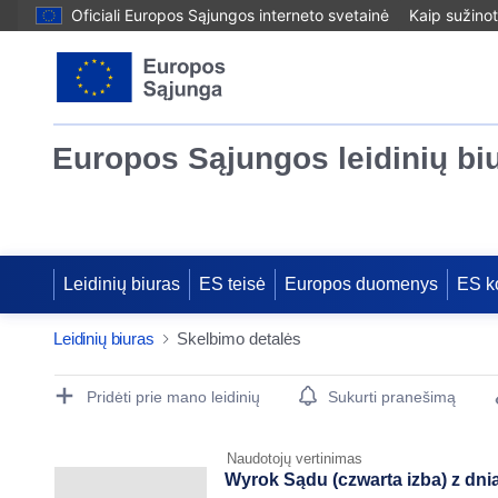
Oficiali Europos Sąjungos interneto svetainė
Kaip sužinot
Europos Sąjungos leidinių bi
Leidinių biuras
ES teisė
Europos duomenys
ES k
Leidinių biuras
Skelbimo detalės
Publication Detail Actions Portlet
Pridėti prie mano leidinių
Sukurti pranešimą
Naudotojų vertinimas
Wyrok Sądu (czwarta izba) z dnia