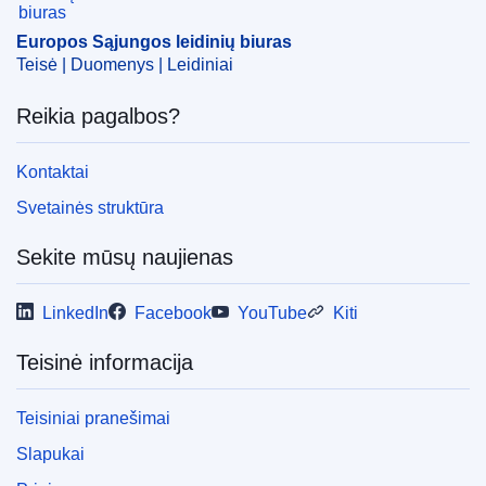
Vokietija
Europos Sąjungos leidinių biuras
CELEX : 52025AS114252
Teisė | Duomenys | Leidiniai
ELI :
C/2025/5626/oj
Reikia pagalbos?
OJ : C_202505626
IMMC : C(2025)5286/4401725
Kontaktai
Svetainės struktūra
pdfa2a
Rodyti visus šios serijos numerius
Sekite mūsų naujienas
LinkedIn
Facebook
YouTube
Kiti
Teisinė informacija
Teisiniai pranešimai
Slapukai