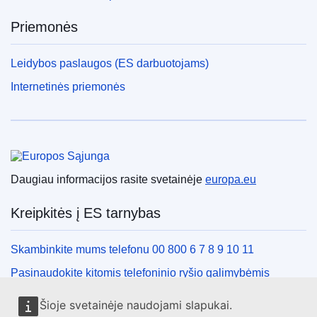
Priemonės
Leidybos paslaugos (ES darbuotojams)
Internetinės priemonės
Europos Sąjunga
Daugiau informacijos rasite svetainėje
europa.eu
Kreipkitės į ES tarnybas
Skambinkite mums telefonu 00 800 6 7 8 9 10 11
Pasinaudokite kitomis telefoninio ryšio galimybėmis
Rašykite mums naudodamiesi kontaktine forma
Šioje svetainėje naudojami slapukai.