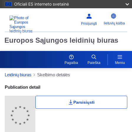
Oficiali ES interneto svetainė
lietuvių kalba
Prisijungti
Europos Sąjungos leidinių biuras
Pagalba
Paieška
Meniu
Leidinių biuras
Skelbimo detalės
Publication Detail Actions Portlet
Publication detail
Parsisiųsti