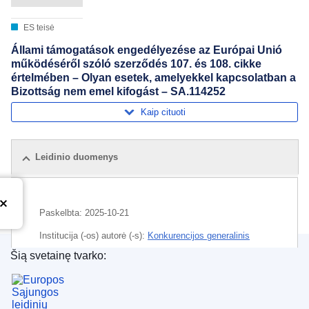
ES teisė
Állami támogatások engedélyezése az Európai Unió
működéséről szóló szerződés 107. és 108. cikke
értelmében – Olyan esetek, amelyekkel kapcsolatban a
Bizottság nem emel kifogást – SA.114252
Kaip cituoti
Leidinio duomenys
Paskelbta:
2025-10-21
Institucija (-os) autorė (-s):
Konkurencijos generalinis
direktoratas
(
Europos Komisija
)
,
Europos Komisija
Šią svetainę tvarko:
Europos Sąjungos leidinių biuras
Tema:
Hamburgas
,
valstybės pagalba
,
valstybės
pagalbos kontrolė
,
vidaus vandenų transportas
,