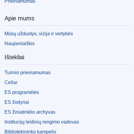
Prieinamumas
Apie mums
Mūsų užduotys, vizija ir vertybės
Naujienlaiškis
Ištekliai
Turinio prieinamumas
Cellar
ES programėlės
ES žodynai
ES žiniatinklio archyvas
Institucijų leidinių rengimo vadovas
Bibliotekininko kampelis