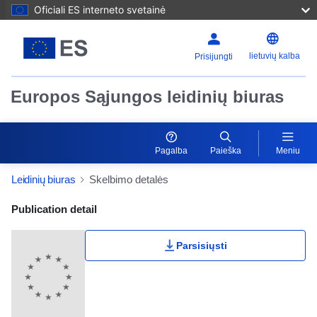
Oficiali ES interneto svetainė
lietuvių kalba
Prisijungti
Europos Sąjungos leidinių biuras
Pagalba
Paieška
Meniu
Leidinių biuras
Skelbimo detalės
Publication Detail Actions Portlet
Publication detail
Parsisiųsti