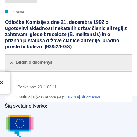
ES teisė
Odločba Komisije z dne 21. decembra 1992 o
ugotovitvi skladnosti nekaterih držav članic ali regij z
zahtevami glede bruceloze (B. melitensis) in o
priznanju statusa države članice ali regije, uradno
proste te bolezni (93/52/EGS)
Leidinio duomenys
Paskelbta:
2011-05-11
Institucija (-os) autorė (-s):
Laikinieji duomenys
Šią svetainę tvarko:
Europos Sąjungos leidinių biuras