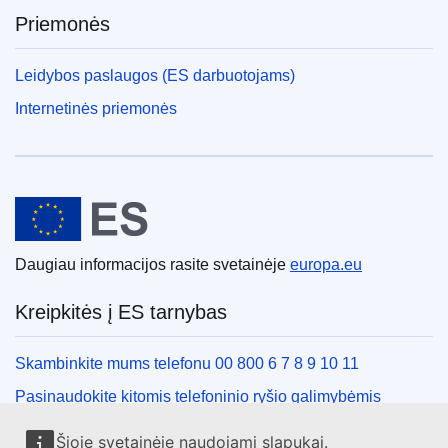
Priemonės
Leidybos paslaugos (ES darbuotojams)
Internetinės priemonės
Europos Sąjunga
Daugiau informacijos rasite svetainėje
europa.eu
Kreipkitės į ES tarnybas
Skambinkite mums telefonu 00 800 6 7 8 9 10 11
Pasinaudokite kitomis telefoninio ryšio galimybėmis
Rašykite mums naudodamiesi kontaktine forma
Šioje svetainėje naudojami slapukai.