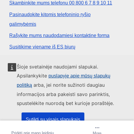
Skambinkite mums telefonu 00 800 6 7 8 9 10 11
Pasinaudokite kitomis telefoninio ryšio
galimybėmis
Rašykite mums naudodamiesi kontaktine forma
Susitikime viename iš ES biurų
Socialiniai tinklai
Šioje svetainėje naudojami slapukai.
Apsilankykite
puslapyje apie mūsų slapukų
ES socialinių tinklų kanalai
arba, jei norite sužinoti daugiau
politiką
informacijos arba pakeisti savo parinktis,
ES institucijos ir įstaigos
spustelėkite nuorodą bet kurioje poraštėje.
ES institucijų ir įstaigų paieška
Sutikti su visais slapukais
Pridėti prie mano leidinių
Sukurti pranešimą
More
Sutikti tik su būtinais slapukais