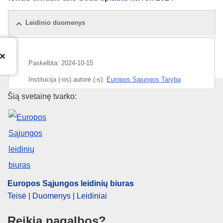
Leidinio duomenys
Paskelbta:
2024-10-15
Institucija (-os) autorė (-s):
Europos Sąjungos Taryba
Europos Sąjungos leidinių biur
Šią svetainę tvarko:
IMMC : ST 14164 2024 INIT
Europos Sąjungos leidinių biuras
Teisė | Duomenys | Leidiniai
Reikia pagalbos?