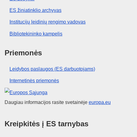
ES žiniatinklio archyvas
Institucijų leidinių rengimo vadovas
Bibliotekininko kampelis
Priemonės
Leidybos paslaugos (ES darbuotojams)
Internetinės priemonės
Europos Sąjunga
Daugiau informacijos rasite svetainėje
europa.eu
Kreipkitės į ES tarnybas