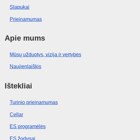
Slapukai
Prieinamumas
Apie mums
Mūsų užduotys, vizija ir vertybės
Naujienlaiškis
Ištekliai
Turinio prieinamumas
Cellar
ES programėlės
ES žodynai