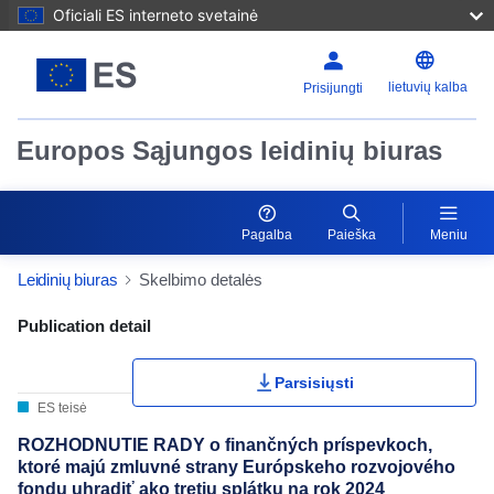
Oficiali ES interneto svetainė
lietuvių kalba
Prisijungti
Europos Sąjungos leidinių biuras
Pagalba
Paieška
Meniu
Leidinių biuras
Skelbimo detalės
Publication Detail Actions Portlet
Publication detail
Parsisiųsti
ES teisė
ROZHODNUTIE RADY o finančných príspevkoch,
ktoré majú zmluvné strany Európskeho rozvojového
fondu uhradiť ako tretiu splátku na rok 2024