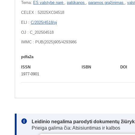
Tema:
ES valstybė narė
,
palūkanos
,
paramos grąžinimas
,
vals
CELEX : 52025XC04518
ELI :
C/2025/4518/oj
OJ : C_202504518
IMMC : PUB(2025)905/4293986
pdfa2a
ISSN
ISBN
DOI
1977-0901
Note:
Leidinio negalima parodyti dokumentų žiūrykl
Prieiga galima čia: Atsisiuntimas ir kalbos