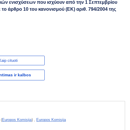
ών ενισχύσεων που ισχύουν από την 1 Σεπτεμβρίου
το άρθρο 10 του κανονισμού (ΕΚ) αριθ. 794/2004 της
Kaip cituoti
ntimas ir kalbos
(
Europos Komisija
)
,
Europos Komisija