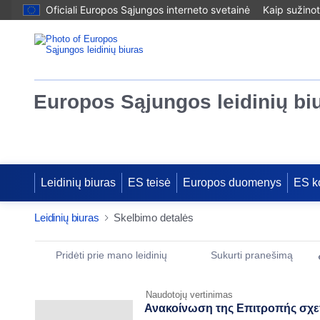
Oficiali Europos Sąjungos interneto svetainė
Kaip sužinot
Europos Sąjungos leidinių bi
Leidinių biuras
ES teisė
Europos duomenys
ES k
Leidinių biuras
Skelbimo detalės
Publication Detail Actions Portlet
Pridėti prie mano leidinių
Sukurti pranešimą
Naudotojų vertinimas
Ανακοίνωση της Επιτροπής σχετι