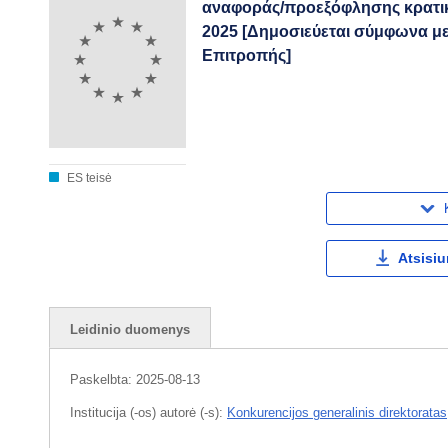
αναφοράς/προεξόφλησης κρατικ
2025 [Δημοσιεύεται σύμφωνα με 
Επιτροπής]
ES teisė
Atsisiu
Leidinio duomenys
Paskelbta:
2025-08-13
Institucija (-os) autorė (-s):
Konkurencijos generalinis direktoratas