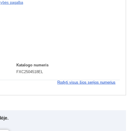
tybės pagalba
Katalogo numeris
FXC2504518EL
Rodyti visus šios serijos numerius
ėje.