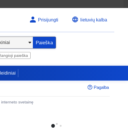
Prisijungti
lietuvių kalba
Paieška
angioji paieška
leidiniai
Pagalba
 į interneto svetainę