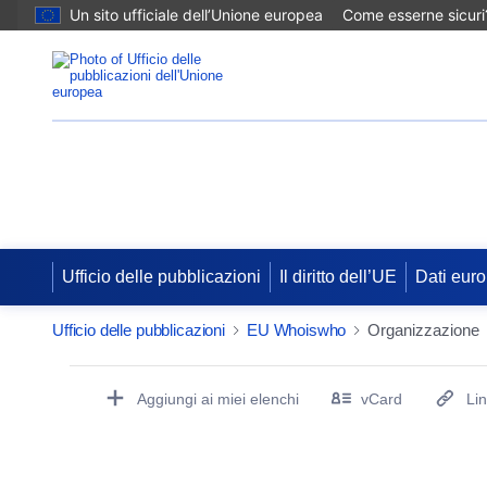
Un sito ufficiale dell’Unione europea
Come esserne sicuri
EU Whoiswho
Ufficio delle pubblicazioni
Il diritto dell’UE
Dati euro
Ufficio delle pubblicazioni
EU Whoiswho
Organizzazione
EntityDetailActions
Aggiungi ai miei elenchi
vCard
Li
(Apre una nuova finestra