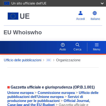
Un sito ufficiale dell’UE
Accedi
italiano
EU Whoiswho
Aiuto
Cerca
Menu
Ufficio delle pubblicazioni
Organizzazione
EntityDetailActions
Gazzetta ufficiale e giurisprudenza (OP.B.1.001)
Unione europea
>
Commissione europea
>
Ufficio delle
pubblicazioni dell’Unione europea
>
Servizi di
produzione per le pubblicazioni
>
Official Journal,
Case-law and the EU Budget
> Gazzetta ufficiale e