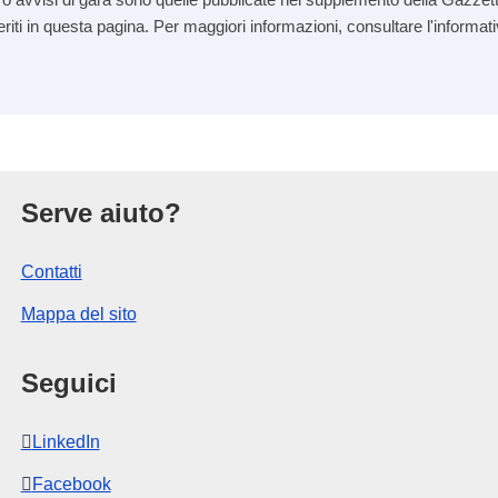
seriti in questa pagina. Per maggiori informazioni, consultare l'informati
l’Unione europea
Serve aiuto?
Contatti
Mappa del sito
Seguici
LinkedIn
Facebook