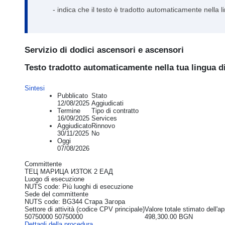
- indica che il testo è tradotto automaticamente nella 
Servizio di dodici ascensori e ascensori
Testo tradotto automaticamente nella tua lingua d
Sintesi
Pubblicato
Stato
12/08/2025
Aggiudicati
Termine
Tipo di contratto
16/09/2025
Services
Aggiudicato
Rinnovo
30/11/2025
No
Oggi
07/08/2026
Committente
ТЕЦ МАРИЦА ИЗТОК 2 ЕАД
Luogo di esecuzione
NUTS code: Più luoghi di esecuzione
Sede del committente
NUTS code: BG344 Стара Загора
Settore di attività (codice CPV principale)
Valore totale stimato dell'a
50750000 50750000
498,300.00 BGN
Dettagli della procedura