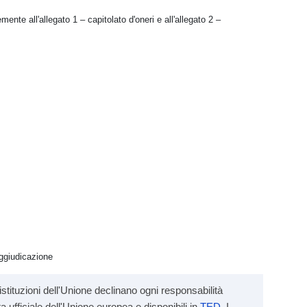
te all'allegato 1 – capitolato d'oneri e all'allegato 2 –
ggiudicazione
stituzioni dell'Unione declinano ogni responsabilità
a ufficiale dell'Unione europea e disponibili in
TED
. I