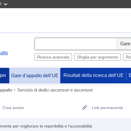
?
S
e
alto
l
Ricerca avanzata
Sfoglia per argomento
Ri
e
c
pei
Risultati della ricerca dell’UE
Gare d’appalto dell’UE
t
appalto
Servizio di dodici ascensori e ascensori
Crea avviso
Link permanente
te per migliorare la reperibilità e l'accessibilità