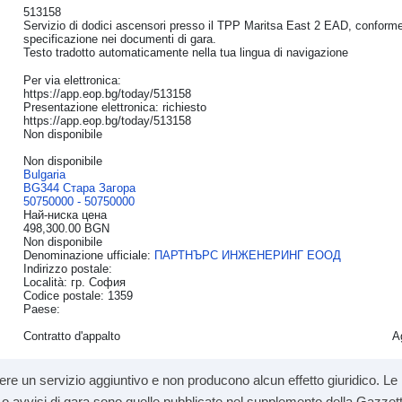
513158
Servizio di dodici ascensori presso il TPP Maritsa East 2 EAD, conformemen
specificazione nei documenti di gara.
Testo tradotto automaticamente nella tua lingua di navigazione
Per via elettronica:
https://app.eop.bg/today/513158
Presentazione elettronica: richiesto
https://app.eop.bg/today/513158
Non disponibile
Non disponibile
Bulgaria
BG344 Стара Загора
50750000 - 50750000
Най-ниска цена
498,300.00 BGN
Non disponibile
Denominazione ufficiale:
ПАРТНЪРС ИНЖЕНЕРИНГ ЕООД
Indirizzo postale:
Località: гр. София
Codice postale: 1359
Paese:
Contratto d'appalto
A
re un servizio aggiuntivo e non producono alcun effetto giuridico. Le i
andi o avvisi di gara sono quelle pubblicate nel supplemento della Gazzett