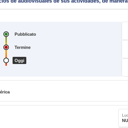
cios de audiovisuales de sus actividades, de manera
Pubblicato
Termine
Oggi
érica
Luo
NU