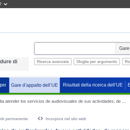
?
S
e
edure di
l
Ricerca avanzata
Sfoglia per argomento
Ri
e
c
t
pei
Risultati della ricerca dell’UE
Gare d’appalto dell’UE
La Casa de América necesita atender los servicios de audiovisuales de sus actividades, de manera tanto presencial como virtual
ink permanente
Incorpora nel sito web