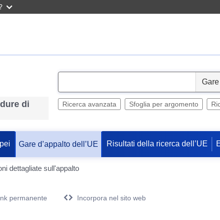
?
S
e
edure di
l
Ricerca avanzata
Sfoglia per argomento
Ri
e
c
t
pei
Risultati della ricerca dell’UE
Gare d’appalto dell’UE
ni dettagliate sull'appalto
ink permanente
Incorpora nel sito web