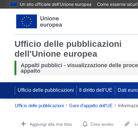
Un sito ufficiale dell’Unione europea
Come esserne sicuri
Ufficio delle pubblicazioni
dell'Unione europea
Appalti pubblici - visualizzazione delle proc
appalto
Ufficio delle pubblicazioni
Il diritto dell’UE
Dati euro
Ufficio delle pubblicazioni
Gare d’appalto dell’UE
Informazio
Procurement Detail Actions Portlet
Aggiungi alla mia lista
Crea avviso
L