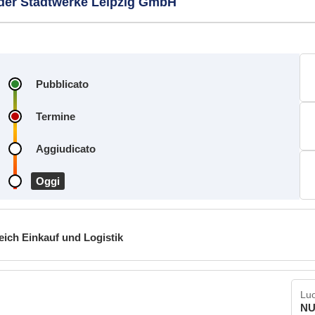
e der Stadtwerke Leipzig GmbH
Pubblicato
Termine
Aggiudicato
Oggi
ich Einkauf und Logistik
Luo
NU