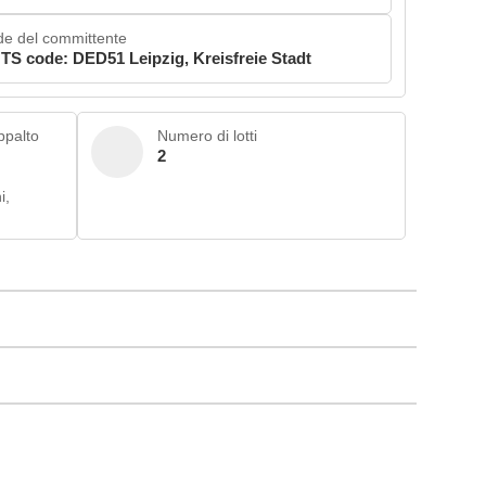
e del committente
TS code: DED51 Leipzig, Kreisfreie Stadt
appalto
Numero di lotti
2
i,