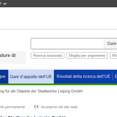
?
S
e
edure di
l
Ricerca avanzata
Sfoglia per argomento
Ri
e
c
t
pei
Risultati della ricerca dell’UE
Gare d’appalto dell’UE
ung für die Objekte der Stadtwerke Leipzig GmbH
ink permanente
Incorpora nel sito web