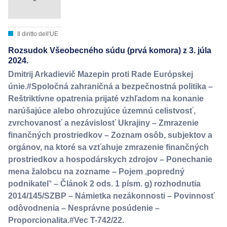
Il diritto dell'UE
Rozsudok Všeobecného súdu (prvá komora) z 3. júla
2024.
Dmitrij Arkadievič Mazepin proti Rade Európskej
únie.#Spoločná zahraničná a bezpečnostná politika –
Reštriktívne opatrenia prijaté vzhľadom na konanie
narúšajúce alebo ohrozujúce územnú celistvosť,
zvrchovanosť a nezávislosť Ukrajiny – Zmrazenie
finančných prostriedkov – Zoznam osôb, subjektov a
orgánov, na ktoré sa vzťahuje zmrazenie finančných
prostriedkov a hospodárskych zdrojov – Ponechanie
mena žalobcu na zozname – Pojem ‚popredný
podnikateľ‘ – Článok 2 ods. 1 písm. g) rozhodnutia
2014/145/SZBP – Námietka nezákonnosti – Povinnosť
odôvodnenia – Nesprávne posúdenie –
Proporcionalita.#Vec T-742/22.