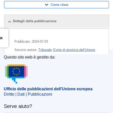
Come citare
Dettagli della pubblicazione
Pubblicato:
2024-07-03
Servizio autore:
Tribunale
(
Corte di giustizia dell’Unione
europea
)
Questo sito web è gestito da:
Ufficio delle pubblicazioni dell’Unione europea
CELEX : 62022TJ0742
ECLI : ECLI:EU:T:2024:433
Ufficio delle pubblicazioni dell’Unione europea
Diritto | Dati | Pubblicazioni
Serve aiuto?