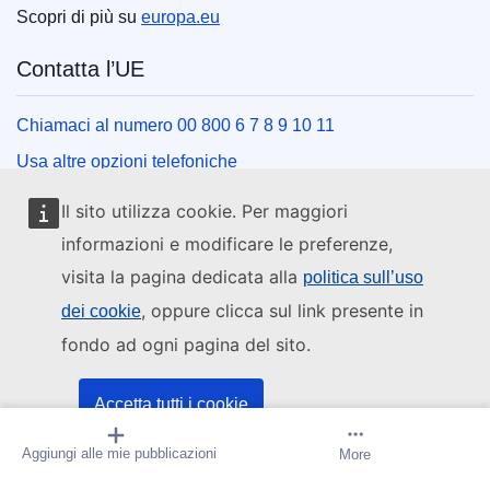
Scopri di più su
europa.eu
Contatta l’UE
Chiamaci al numero 00 800 6 7 8 9 10 11
Usa altre opzioni telefoniche
Scrivici usando l’apposito modulo
Il sito utilizza cookie. Per maggiori
Incontraci presso uno dei centri dell’UE
informazioni e modificare le preferenze,
visita la pagina dedicata alla
politica sull’uso
Social media
, oppure clicca sul link presente in
dei cookie
fondo ad ogni pagina del sito.
Cerca i canali social dell’UE
Istituzioni e organi dell’UE
Accetta tutti i cookie
Aggiungi alle mie pubblicazioni
Crea avviso
More
Accetta solo i cookie essenziali
Cerca tutte le istituzioni e gli organi dell’UE