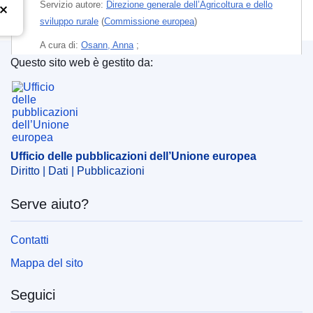
Servizio autore:
Direzione generale dell’Agricoltura e dello
sviluppo rurale
(
Commissione europea
)
A cura di:
Osann, Anna
;
Questo sito web è gestito da:
Temi:
Ricerca agronomica e alieutica
Ufficio delle pubblicazioni dell’Unione europea
Argomento:
agricoltura sostenibile
,
ammendamento del
terreno
,
cattura e stoccaggio del carbonio
,
concime
,
gas a effetto serra
,
mezzo di produzione agricola
,
produzione animale
,
produzione vegetale
,
ricerca
Ufficio delle pubblicazioni dell’Unione europea
agronomica
,
risultato dell'attività agricola
,
settore
Diritto | Dati | Pubblicazioni
agricolo
,
simulazione
,
Stato membro UE
,
tecnologia
digitale
Serve aiuto?
Contatti
PDF
Mappa del sito
Released on EU publications website:
2022-05-25
Seguici