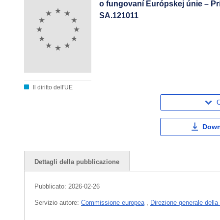
o fungovaní Európskej únie – Pr
SA.121011
Il diritto dell'UE
C
Down
Dettagli della pubblicazione
Pubblicato:
2026-02-26
Servizio autore:
Commissione europea
,
Direzione generale dell