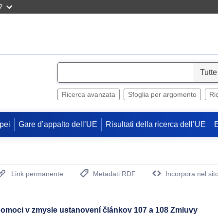
?
S
e
l
Ricerca avanzata
Sfoglia per argomento
Ri
e
c
pei
Gare d’appalto dell’UE
Risultati della ricerca dell’UE
t
Link permanente
Metadati RDF
Incorpora nel sit
(Apre una nuova finestra)
 pomoci v zmysle ustanovení článkov 107 a 108 Zmluvy