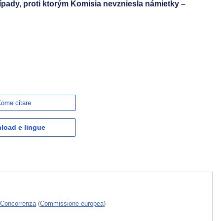
ípady, proti ktorým Komisia nevzniesla námietky –
ome citare
load e lingue
a Concorrenza
(
Commissione europea
)