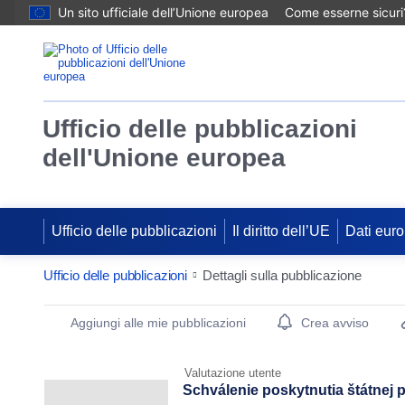
Un sito ufficiale dell’Unione europea
Come esserne sicuri
Ufficio delle pubblicazioni
dell'Unione europea
Ufficio delle pubblicazioni
Il diritto dell’UE
Dati euro
Ufficio delle pubblicazioni
Dettagli sulla pubblicazione
Publication Detail Actions Portlet
Aggiungi alle mie pubblicazioni
Crea avviso
Valutazione utente
Schválenie poskytnutia štátnej