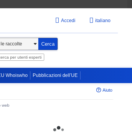
Accedi
italiano
Cerca
cerca per utenti esperti
EU Whoiswho
Pubblicazioni dell'UE
Aiuto
o web