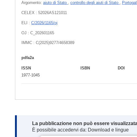
Argomento:
aiuto di Stato
,
controllo degli aiuti di Stato
,
Portoga
CELEX : 52026AS121011
ELI :
C/2026/1165/oj
OJ : C_202601165
IMMC : C(2025)9277/4658389
pdfa2a
ISSN
ISBN
DOI
1977-1045
Note:
La pubblicazione non può essere visualizzata
È possibile accedervi da: Download e lingue