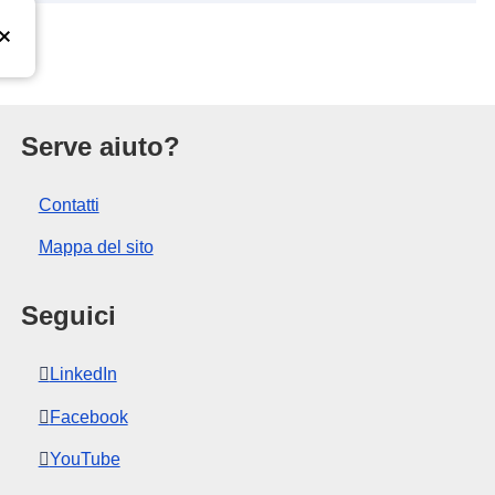
l’Unione europea
Serve aiuto?
Contatti
Mappa del sito
Seguici
LinkedIn
Facebook
YouTube