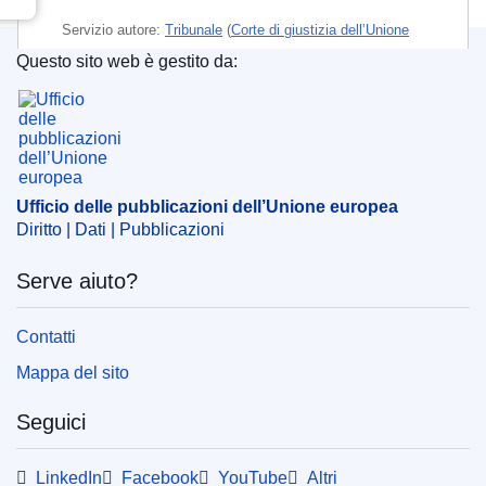
Servizio autore:
Tribunale
(
Corte di giustizia dell’Unione
europea
)
Questo sito web è gestito da:
Ufficio delle pubblicazioni dell’Unione europea
Argomento:
attrezzi per bricolage
,
diritto dei marchi
,
distribuzione commerciale
,
filo
,
lavorazione dei metalli
,
macchina elettrica
,
marchio depositato
,
marchio UE
CELEX : 62022TA0155
Ufficio delle pubblicazioni dell’Unione europea
OJ : JOC_2023_035_R_0072
Diritto | Dati | Pubblicazioni
IMMC : ARR-T-0155-2022
Serve aiuto?
Contatti
Mappa del sito
Seguici
LinkedIn
Facebook
YouTube
Altri