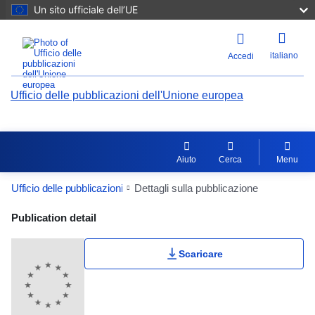
Un sito ufficiale dell’UE
italiano
Accedi
Ufficio delle pubblicazioni dell'Unione europea
Aiuto
Cerca
Menu
Ufficio delle pubblicazioni
Dettagli sulla pubblicazione
Publication Detail Actions Portlet
Publication detail
Scaricare