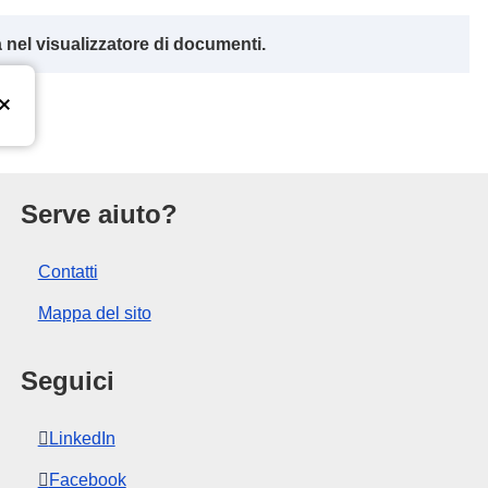
 nel visualizzatore di documenti.
l’Unione europea
Serve aiuto?
Contatti
Mappa del sito
Seguici
LinkedIn
Facebook