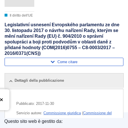
Il diritto dell'UE
Legislativní usnesení Evropského parlamentu ze dne
30. listopadu 2017 o návrhu nařízení Rady, kterým se
mění nařízení Rady (EU) č. 904/2010 o správní
spolupráci a boji proti podvodům v oblasti daně z
přidané hodnoty (COM(2016)0755 – C8-0003/2017 –
2016/0371(CNS))
Come citare
Dettagli della pubblicazione
Pubblicato:
2017-11-30
Servizio autore:
Commissione giuridica
(
Commissione del
PE
)
,
Parlamento europeo
,
Commissione economica e
Questo sito web è gestito da:
monetaria
(
Commissione del PE
)