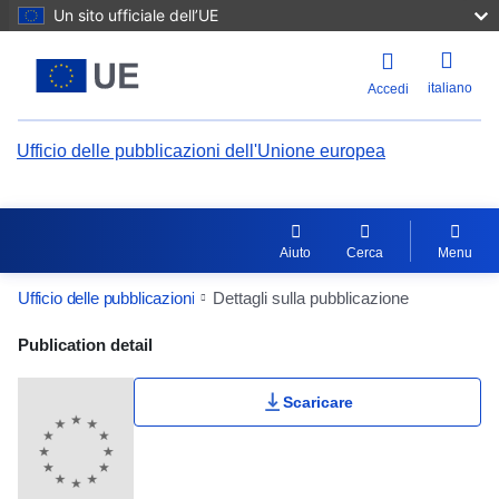
Un sito ufficiale dell’UE
italiano
Accedi
Ufficio delle pubblicazioni dell'Unione europea
Aiuto
Cerca
Menu
Ufficio delle pubblicazioni
Dettagli sulla pubblicazione
Publication Detail Actions Portlet
Publication detail
Scaricare