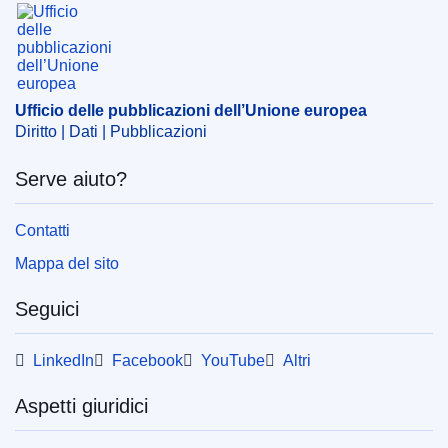
Ufficio delle pubblicazioni dell’Unione europea
Argomento:
commercio elettronico
,
cooperazione
amministrativa
,
esenzione fiscale
,
importazione (UE)
,
IVA
,
paesi terzi
,
radiotrasmissioni
,
reato tributario
,
Ufficio delle pubblicazioni dell’Unione europea
scambio d'informazioni
,
telecomunicazione
Diritto | Dati | Pubblicazioni
CELEX : 52017AP0472
Serve aiuto?
OJ : JOC_2018_356_R_0054
IMMC : P8_TA(2017)0472
Contatti
Mappa del sito
Seguici
LinkedIn
Facebook
YouTube
Altri
Aspetti giuridici