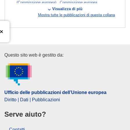
(
Commissione europea
)
,
Commissione europea
Visualizza di più
Mostra tutte le pubblicazioni di questa collana
Argomento:
concentrazione economica
,
consulenza e
perizia
,
controllo delle concentrazioni
,
servizi finanziari
,
società d'investimento
CELEX : 52025M11839(01)
ELI :
C/2025/2165/oj
Ufficio delle pubblicazioni dell
Questo sito web è gestito da:
OJ : C_202502165
IMMC : C(2025)2146/4033308
pdfa2a
Ufficio delle pubblicazioni dell’Unione europea
Diritto | Dati | Pubblicazioni
Serve aiuto?
Contatti