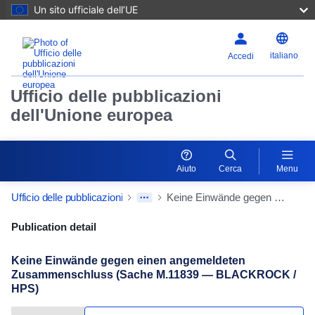
Un sito ufficiale dell’UE
italiano
Accedi
Ufficio delle pubblicazioni
dell'Unione europea
Aiuto
Cerca
Menu
Ufficio delle pubblicazioni
Keine Einwände gegen einen angemeldeten Zusammenschluss (Sache M.11839 — BLACKROCK / HPS)
Publication Detail Actions Portlet
Publication detail
Keine Einwände gegen einen angemeldeten
Zusammenschluss (Sache M.11839 — BLACKROCK /
HPS)