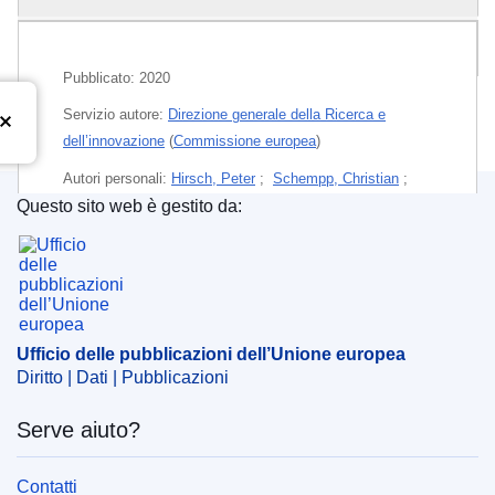
Pubblicazioni correlate
Pubblicato:
2020
Servizio autore:
Direzione generale della Ricerca e
dell’innovazione
(
Commissione europea
)
Autori personali:
Hirsch, Peter
;
Schempp, Christian
;
Questo sito web è gestito da:
Temi:
Economia – Finanze
,
Ambiente – Ecologia
Ufficio delle pubblicazioni dell’Unione europea
Argomento:
classificazione
,
economia circolare
,
finanziamento
,
investimento
,
sviluppo sostenibile
Ufficio delle pubblicazioni dell’Unione europea
PDF
Diritto | Dati | Pubblicazioni
Released on EU publications website:
2020-03-09
Serve aiuto?
Contatti