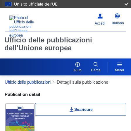
Un sito ufficiale dell’UE
italiano
Accedi
Ufficio delle pubblicazioni
dell'Unione europea
Aiuto
Cerca
Menu
Ufficio delle pubblicazioni
Dettagli sulla pubblicazione
Publication Detail Actions Portlet
Publication detail
Scaricare