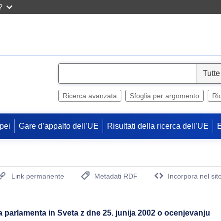
?
S
e
l
Ricerca avanzata
Sfoglia per argomento
Ri
e
c
pei
Gare d’appalto dell’UE
Risultati della ricerca dell’UE
t
Link permanente
Metadati RDF
Incorpora nel sit
(Apre una nuova finestra)
 parlamenta in Sveta z dne 25. junija 2002 o ocenjevanju