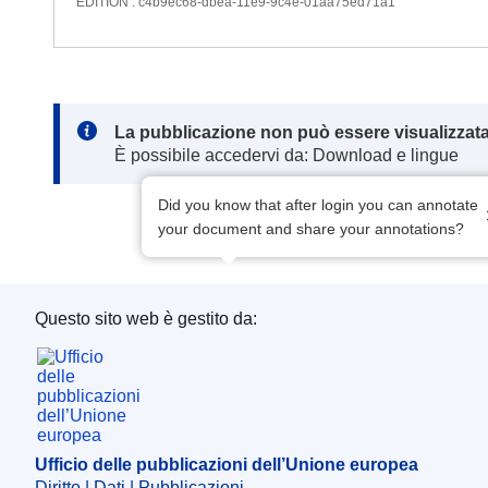
EDITION : c4b9ec68-dbea-11e9-9c4e-01aa75ed71a1
Note:
La pubblicazione non può essere visualizzata
È possibile accedervi da: Download e lingue
Did you know that after login you can annotate
your document and share your annotations?
Questo sito web è gestito da:
Ufficio delle pubblicazioni dell’Unione europea
Ufficio delle pubblicazioni dell’Unione europea
Diritto | Dati | Pubblicazioni