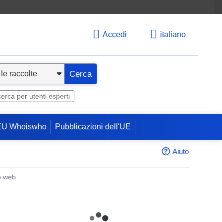
Accedi
italiano
Cerca
cerca per utenti esperti
EU Whoiswho
Pubblicazioni dell'UE
Aiuto
o web