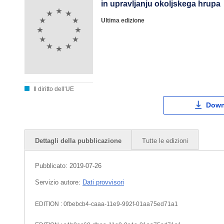
in upravljanju okoljskega hrupa
Ultima edizione
Il diritto dell'UE
Down
Dettagli della pubblicazione
Tutte le edizioni
Pubblicato:
2019-07-26
Servizio autore:
Dati provvisori
EDITION : 0fbebcb4-caaa-11e9-992f-01aa75ed71a1