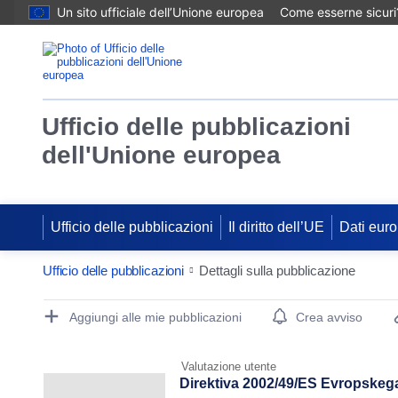
Un sito ufficiale dell’Unione europea
Come esserne sicuri
Ufficio delle pubblicazioni
dell'Unione europea
Ufficio delle pubblicazioni
Il diritto dell’UE
Dati euro
Ufficio delle pubblicazioni
Dettagli sulla pubblicazione
Publication Detail Actions Portlet
Aggiungi alle mie pubblicazioni
Crea avviso
Valutazione utente
Direktiva 2002/49/ES Evropskega