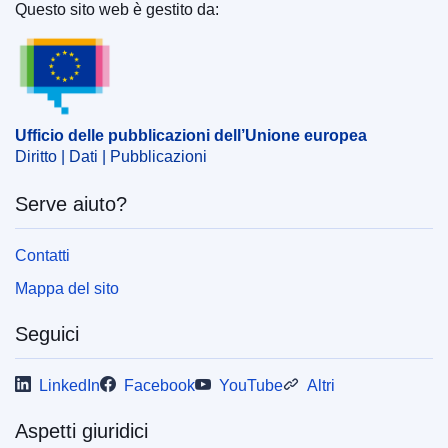
dell’Unione europea
)
Questo sito web è gestito da:
Ufficio delle pubblicazioni dell’Unione europea
Argomento:
Cina
,
dazio antidumping
,
Egitto
,
fibra di
vetro
,
importazione (UE)
,
prezzo di mercato
,
prezzo
ridotto
,
prodotto originario
,
prodotto tessile
CELEX : 62023CN0261
Ufficio delle pubblicazioni dell’Unione europea
Diritto | Dati | Pubblicazioni
OJ : JOC_2023_216_R_0041
IMMC : PV-C-0261-2023
Serve aiuto?
Contatti
Mappa del sito
Seguici
LinkedIn
Facebook
YouTube
Altri
Aspetti giuridici