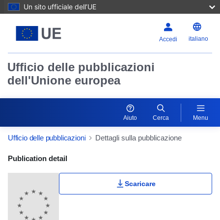
Un sito ufficiale dell’UE
italiano
Accedi
Ufficio delle pubblicazioni
dell'Unione europea
Aiuto
Cerca
Menu
Ufficio delle pubblicazioni
Dettagli sulla pubblicazione
Publication Detail Actions Portlet
Publication detail
Scaricare