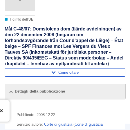
Il diritto dell'UE
Mål C-48/07: Domstolens dom (fjärde avdelningen) av
den 22 december 2008 (begäran om
förhandsavgörande från Cour d'appel de Liège) – État
belge – SPF Finances mot Les Vergers du Vieux
Tauves SA (Inkomstskatt för juridiska personer –
Direktiv 90/435/EEG – Status som moderbolag – Andel
i kapitalet – Innehav av nyttjanderätt till andelar)
Come citare
Dettagli della pubblicazione
Pubblicato:
2008-12-22
Servizio autore:
Corte di giustizia
(
Corte di giustizia