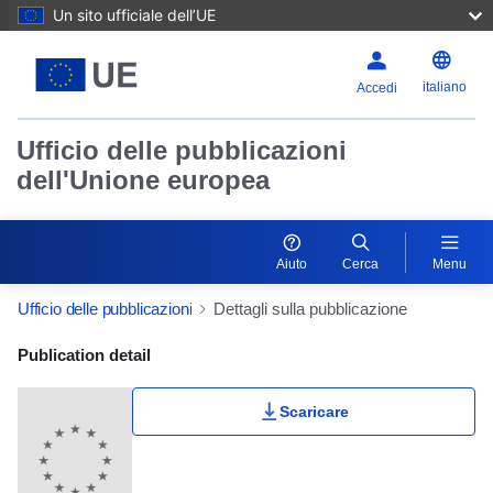
Un sito ufficiale dell’UE
italiano
Accedi
Ufficio delle pubblicazioni
dell'Unione europea
Aiuto
Cerca
Menu
Ufficio delle pubblicazioni
Dettagli sulla pubblicazione
Publication Detail Actions Portlet
Publication detail
Scaricare