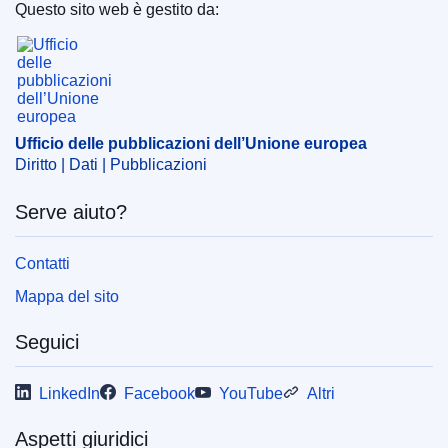
dell’Unione europea
)
Questo sito web è gestito da:
Ufficio delle pubblicazioni dell’Unione europea
Argomento:
esenzione fiscale
,
filiale
,
fiscalità
,
imposta
sugli utili
,
imposta sulle società
,
interpretazione del
diritto
,
società madre
CELEX : 62007CA0048
Ufficio delle pubblicazioni dell’Unione europea
OJ : JOC_2009_044_R_0006_01
Diritto | Dati | Pubblicazioni
Serve aiuto?
Contatti
Mappa del sito
Seguici
LinkedIn
Facebook
YouTube
Altri
Aspetti giuridici