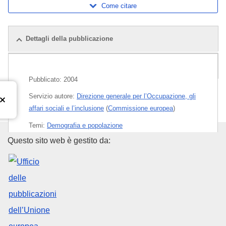
Come citare
Dettagli della pubblicazione
Pubblicazioni correlate
Pubblicato:
2004
Servizio autore:
Direzione generale per l’Occupazione, gli
affari sociali e l’inclusione
(
Commissione europea
)
Temi:
Demografia e popolazione
Ufficio delle pubblicazioni dell
Questo sito web è gestito da:
Carta
Released on EU publications website:
2005-03-25
Questa pubblicazione può essere scaricata in