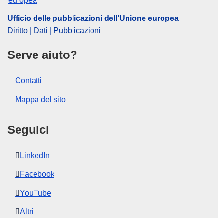
formato web (PDF) e in formato ottimizzato per
Ufficio delle pubblicazioni dell’Unione europea
la stampa (PDF/X). Per maggiori informazioni
su come stampare una propria copia delle
Diritto | Dati | Pubblicazioni
pubblicazioni dell'UE, si rimanda alla nostra
sezione FAQ.
Serve aiuto?
Contatti
Mappa del sito
Seguici
LinkedIn
Facebook
YouTube
Altri