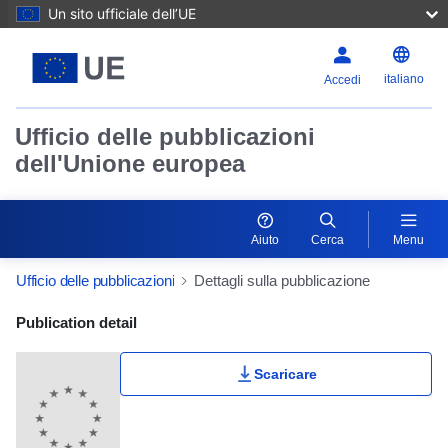
Un sito ufficiale dell’UE
italiano
Accedi
Ufficio delle pubblicazioni
dell'Unione europea
Aiuto
Cerca
Menu
Ufficio delle pubblicazioni
Dettagli sulla pubblicazione
Publication Detail Actions Portlet
Publication detail
Scaricare