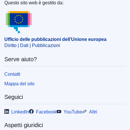
dell’Unione europea
)
Questo sito web è gestito da:
Ufficio delle pubblicazioni dell’Unione europea
Argomento:
agente (UE)
,
determinazione del salario
,
rivalutazione dei salari
,
salario
CELEX : 62021CA0091
Ufficio delle pubblicazioni dell’Unione europea
OJ : JOC_2023_024_R_0007
Diritto | Dati | Pubblicazioni
IMMC : ARR-C-0091-2021
Serve aiuto?
Contatti
Mappa del sito
Seguici
LinkedIn
Facebook
YouTube
Altri
Aspetti giuridici