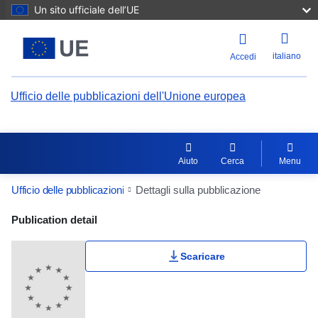
Un sito ufficiale dell’UE
italiano
Accedi
Ufficio delle pubblicazioni dell'Unione europea
Aiuto
Cerca
Menu
Ufficio delle pubblicazioni
Dettagli sulla pubblicazione
Publication Detail Actions Portlet
Publication detail
Scaricare