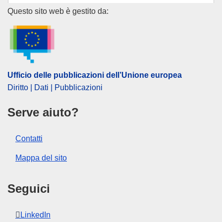
(
Commissione del PE
)
,
Parlamento europeo
Ufficio delle pubblicazioni dell
Questo sito web è gestito da:
Argomento:
autorizzazione di vendita
,
biodiversità
,
brevetto
,
commercio equo
,
genetica
,
licenza di brevetto
,
marchio depositato
,
popolazione autoctona
,
protocollo
di accordo
,
sfruttamento delle risorse
Ufficio delle pubblicazioni dell’Unione europea
IMMC : DEVE_AD(2013)507953
Diritto | Dati | Pubblicazioni
Serve aiuto?
Contatti
Mappa del sito
Seguici
LinkedIn