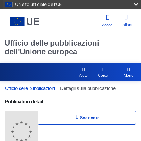
Un sito ufficiale dell’UE
italiano
Accedi
Ufficio delle pubblicazioni
dell'Unione europea
Aiuto
Cerca
Menu
Ufficio delle pubblicazioni
Dettagli sulla pubblicazione
Publication Detail Actions Portlet
Publication detail
Scaricare