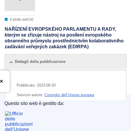
Il diritto dell'UE
NAŘÍZENÍ EVROPSKÉHO PARLAMENTU A RADY,
kterým se zřizuje nástroj na posílení evropského
obranného průmyslu prostřednictvím kolaborativního
zadávání veřejných zakázek (EDIRPA)
Dettagli della pubblicazione
Pubblicato:
2023-09-20
Servizio autore:
Consiglio dell’Unione europea
Questo sito web è gestito da:
IMMC : PE 40 2023 INIT
Ufficio delle pubblicazioni dell’Unione europea