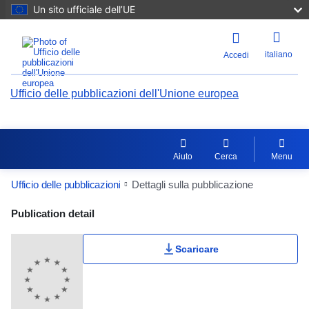
Un sito ufficiale dell’UE
italiano
Accedi
Ufficio delle pubblicazioni dell'Unione europea
Aiuto
Cerca
Menu
Ufficio delle pubblicazioni
Dettagli sulla pubblicazione
Publication Detail Actions Portlet
Publication detail
Valutazione utente
Scaricare