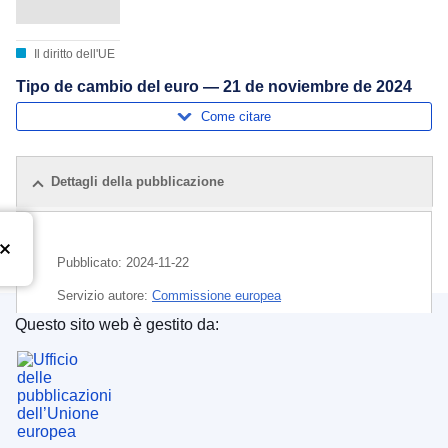
Il diritto dell'UE
Tipo de cambio del euro — 21 de noviembre de 2024
Come citare
Dettagli della pubblicazione
Pubblicato:
2024-11-22
Servizio autore:
Commissione europea
Questo sito web è gestito da:
Argomento:
euro
,
moneta
,
tasso di cambio
Ufficio delle pubblicazioni dell’Unione europea
CELEX : C/2024/06706
ELI :
C/2024/6706/oj
OJ : C_202406706