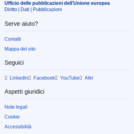
Ufficio delle pubblicazioni dell’Unione europea
IMMC : 9999
Diritto | Dati | Pubblicazioni
Serve aiuto?
pdfa2a
Mostra tutte le pubblicazioni di questa collana
Contatti
Mappa del sito
Seguici
LinkedIn
Facebook
YouTube
Altri
Aspetti giuridici
Note legali
Cookie
Accessibilità