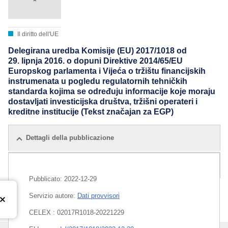
Il diritto dell'UE
Delegirana uredba Komisije (EU) 2017/1018 оd
29. lipnja 2016. o dopuni Direktive 2014/65/EU
Europskog parlamenta i Vijeća o tržištu financijskih
instrumenata u pogledu regulatornih tehničkih
standarda kojima se određuju informacije koje moraju
dostavljati investicijska društva, tržišni operateri i
kreditne institucije (Tekst značajan za EGP)
Dettagli della pubblicazione
Tutte le edizioni
Pubblicato:
2022-12-29
Servizio autore:
Dati provvisori
CELEX : 02017R1018-20221229